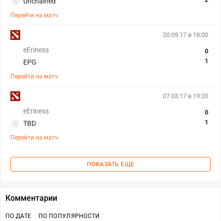
Unchained
Перейти на матч
20.09.17 в 18:00
eEriness
0
1
EPG
Перейти на матч
07.03.17 в 19:20
eEriness
0
1
TBD
Перейти на матч
ПОКАЗАТЬ ЕЩЕ
Комментарии
ПО ДАТЕ
ПО ПОПУЛЯРНОСТИ