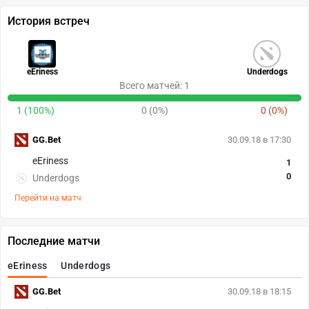
История встреч
eEriness
Underdogs
Всего матчей: 1
1 (100%)
0 (0%)
0 (0%)
GG.Bet
30.09.18 в 17:30
eEriness
1
0
Underdogs
Перейти на матч
Последние матчи
eEriness
Underdogs
GG.Bet
30.09.18 в 18:15