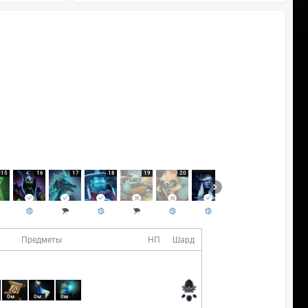
15
16
17
18
19
20
21
22
Предметы
НП
Шард
0м
0м
0м