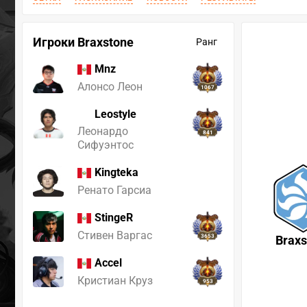
Игроки Braxstone
Ранг
Mnz
Алонсо Леон
1067
Leostyle
Леонардо
841
Сифуэнтос
Kingteka
Ренато Гарсиа
StingeR
Стивен Варгас
3653
Braxs
Accel
Кристиан Круз
953