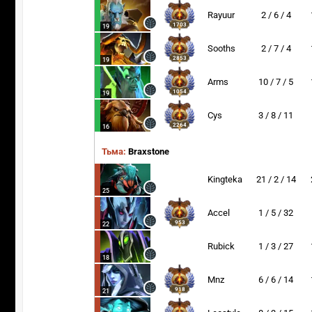
Rayuur
2 / 6 / 4
1703
19
Sooths
2 / 7 / 4
2853
19
Arms
10 / 7 / 5
1054
19
Cys
3 / 8 / 11
2264
16
Тьма:
Braxstone
Kingteka
21 / 2 / 14
25
Accel
1 / 5 / 32
953
22
Rubick
1 / 3 / 27
18
Mnz
6 / 6 / 14
918
21