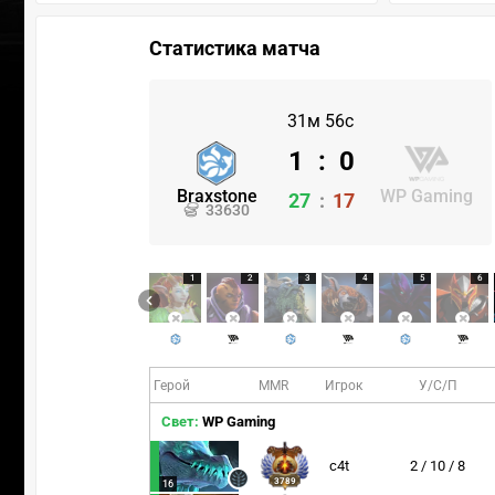
Статистика матча
31м 56с
1
:
0
Braxstone
WP Gaming
27
:
17
33630
1
2
3
4
5
6
Герой
MMR
Игрок
У/С/П
Свет:
WP Gaming
c4t
2 / 10 / 8
3789
16