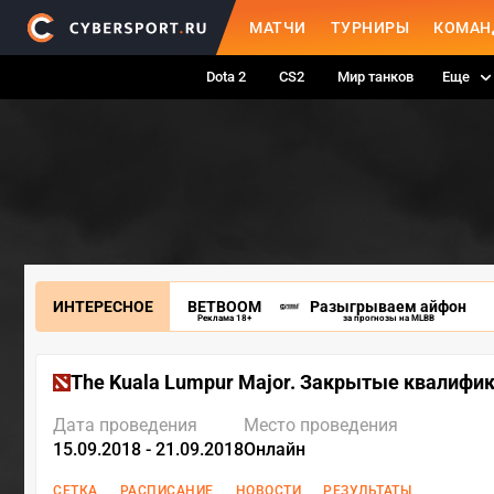
МАТЧИ
ТУРНИРЫ
КОМАН
Dota 2
CS2
Мир танков
Еще
ИНТЕРЕСНОЕ
BETBOOM
Разыгрываем айфон
Реклама 18+
за прогнозы на MLBB
The Kuala Lumpur Major. Закрытые квалифи
Дата проведения
Место проведения
15.09.2018 - 21.09.2018
Онлайн
СЕТКА
РАСПИСАНИЕ
НОВОСТИ
РЕЗУЛЬТАТЫ