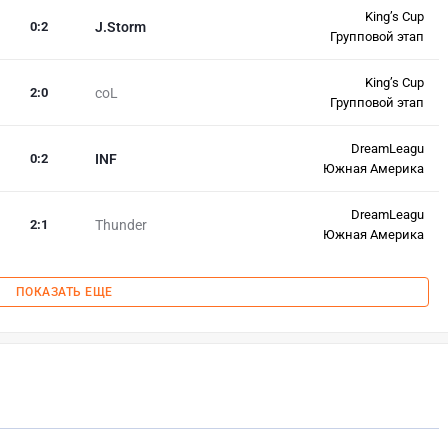
King’s Cup
0
:
2
J.Storm
Групповой этап
King’s Cup
2
:
0
coL
Групповой этап
DreamLeagu
0
:
2
INF
Южная Америка
DreamLeagu
2
:
1
Thunder
Южная Америка
ПОКАЗАТЬ ЕЩЕ