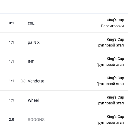
King’s Cup
0
:
1
coL
Переигровки
King’s Cup
1
:
1
paiN X
Групповой этап
King’s Cup
1
:
1
INF
Групповой этап
King’s Cup
1
:
1
Vendetta
Групповой этап
King’s Cup
1
:
1
Wheel
Групповой этап
King’s Cup
2
:
0
ROOONS
Групповой этап