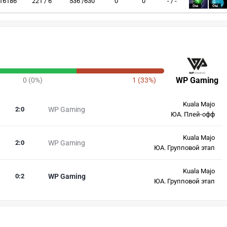
16186
221 / 6
536 /630
0
0
- / -
0м
0м
WP Gaming
0 (0%)
1 (33%)
Kuala Majo
2
:
0
WP Gaming
ЮА. Плей-офф
Kuala Majo
2
:
0
WP Gaming
ЮА. Групповой этап
Kuala Majo
0
:
2
WP Gaming
ЮА. Групповой этап