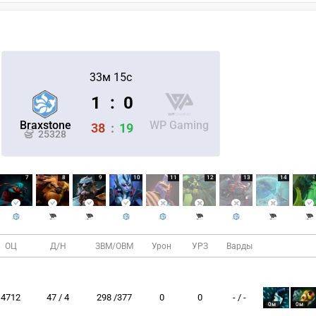
33м 15с
1
:
0
Braxstone
WP Gaming
38
:
19
25328
7
8
9
10
11
12
13
14
ОЦ
Д/Н
ЗВМ/ОВМ
Урон
УРЗ
Варды
4712
47 / 4
298 /377
0
0
- / -
0м
0м