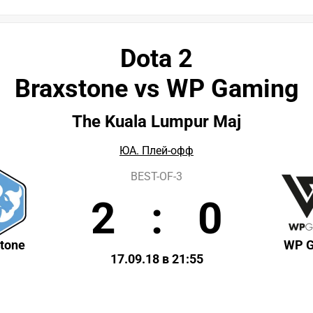
Dota 2
Braxstone vs WP Gaming
The Kuala Lumpur Maj
ЮА. Плей-офф
BEST-OF-3
2
:
0
tone
WP G
17.09.18 в 21:55