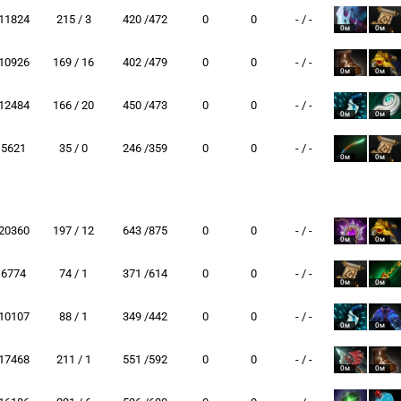
11824
215 / 3
420 /472
0
0
- / -
0м
0м
10926
169 / 16
402 /479
0
0
- / -
0м
0м
12484
166 / 20
450 /473
0
0
- / -
0м
0м
5621
35 / 0
246 /359
0
0
- / -
0м
0м
20360
197 / 12
643 /875
0
0
- / -
0м
0м
6774
74 / 1
371 /614
0
0
- / -
0м
0м
10107
88 / 1
349 /442
0
0
- / -
0м
0м
17468
211 / 1
551 /592
0
0
- / -
0м
0м