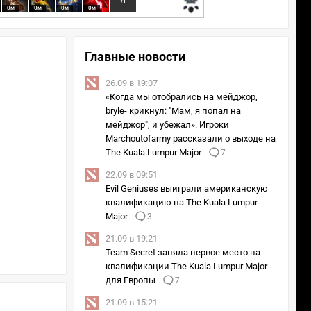
+1
0м
0м
0м
0м
Главные новости
26.09 в 19:07
«Когда мы отобрались на мейджор,
bryle- крикнул: "Мам, я попал на
мейджор", и убежал». Игроки
Marchoutofarmy рассказали о выходе на
The Kuala Lumpur Major
7
22.09 в 09:51
Evil Geniuses выиграли американскую
квалификацию на The Kuala Lumpur
Major
3
21.09 в 19:21
Team Secret заняла первое место на
квалификации The Kuala Lumpur Major
для Европы
7
21.09 в 15:21