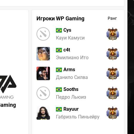
Игроки WP Gaming
Ранг
Cys
Кауи Камуси
2264
c4t
Эмилиано Ито
3789
Arms
Данило Силва
1054
Sooths
Педро Льюиз
2853
aming
Rayuur
Габриэль Пиньейру
1703