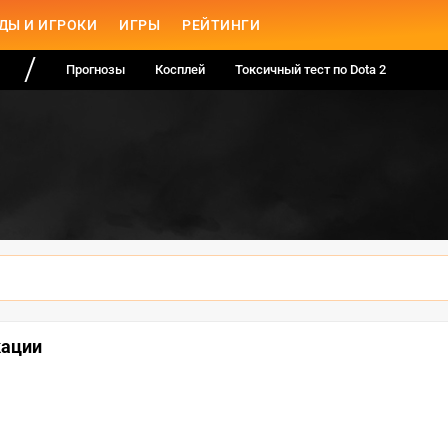
ДЫ И ИГРОКИ
ИГРЫ
РЕЙТИНГИ
Прогнозы
Косплей
Токсичный тест по Dota 2
кации