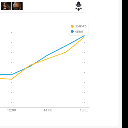
9м
-2м
золото
опыт