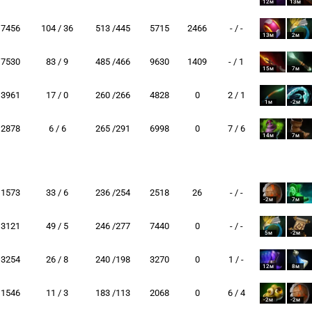
12м
13м
7456
104 / 36
513 /445
5715
2466
- / -
13м
2м
7530
83 / 9
485 /466
9630
1409
- / 1
15м
7м
3961
17 / 0
260 /266
4828
0
2 / 1
1м
-2м
2878
6 / 6
265 /291
6998
0
7 / 6
14м
7м
1573
33 / 6
236 /254
2518
26
- / -
-2м
7м
3121
49 / 5
246 /277
7440
0
- / -
5м
-2м
3254
26 / 8
240 /198
3270
0
1 / -
12м
8м
1546
11 / 3
183 /113
2068
0
6 / 4
-2м
-2м