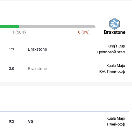
Braxstone
1 (50%)
0 (0%)
King’s Cup
1
:
1
Braxstone
Групповой этап
Kuala Majo
2
:
0
Braxstone
ЮА. Плей-офф
Kuala Majo
0
:
2
VG
Плей-офф