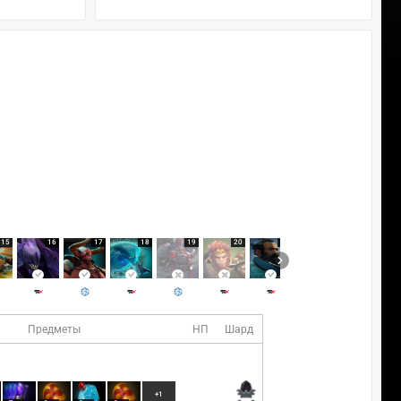
15
16
17
18
19
20
21
22
Предметы
НП
Шард
+1