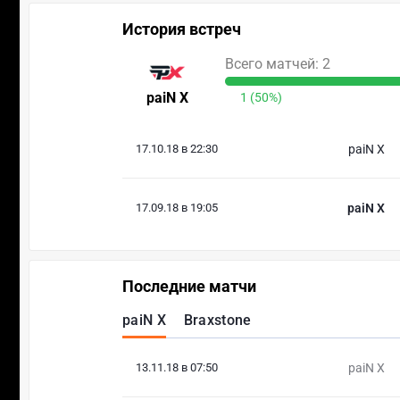
История встреч
Всего матчей: 2
paiN X
1 (50%)
17.10.18 в 22:30
paiN X
17.09.18 в 19:05
paiN X
Последние матчи
paiN X
Braxstone
13.11.18 в 07:50
paiN X