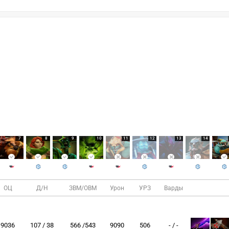
7
8
9
10
11
12
13
14
ОЦ
Д/Н
ЗВМ/ОВМ
Урон
УРЗ
Варды
9036
107 / 38
566 /543
9090
506
- / -