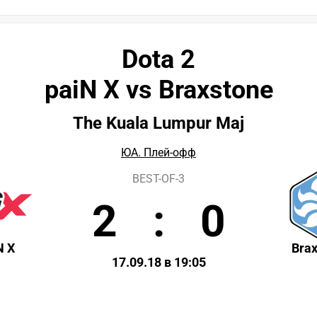
Dota 2
paiN X vs Braxstone
The Kuala Lumpur Maj
ЮА. Плей-офф
BEST-OF-3
2
:
0
N X
Bra
17.09.18 в 19:05