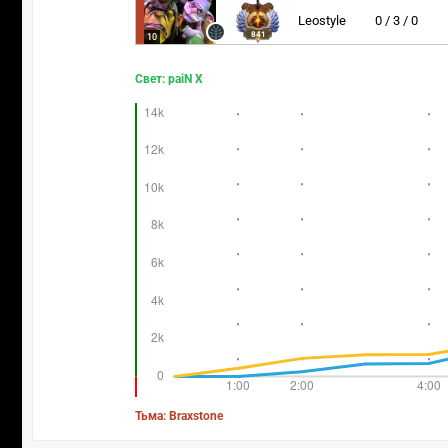
Leostyle
0 / 3 / 0
841
10
Свет: paiN X
Тьма: Braxstone