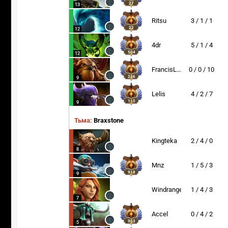
27
13
Ritsu
3 / 1 / 1
22
12
4dr
5 / 1 / 4
504
12
FrancisLee
0 / 0 / 10
236
9
Lelis
4 / 2 / 7
115
9
Тьма:
Braxstone
Kingteka
2 / 4 / 0
8
Mnz
1 / 5 / 3
918
9
Windranger
1 / 4 / 3
7
Accel
0 / 4 / 2
953
5