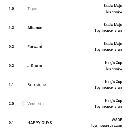
Kuala Majo
1
:
0
Tigers
Плей-офф
Kuala Majo
1
:
2
Alliance
Групповой этап
Kuala Majo
0
:
2
Forward
Групповой этап
King’s Cup
0
:
2
J.Storm
Плей-офф
King’s Cup
1
:
1
Braxstone
Групповой этап
King’s Cup
2
:
0
Vendetta
Групповой этап
WSOE
0
:
1
HAPPY GUYS
Групповая стадия