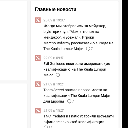
Главные новости
26.09 в 19:07
«Когда мы отобрались на мейджор,
bryle- крикнул: "Мам, я попал на
мейджор", и убежал». Игроки
Marchoutofarmy рассказали о выходе на
The Kuala Lumpur Major
7
22.09 в 09:51
Evil Geniuses выиграли американскую
квалификацию на The Kuala Lumpur
Major
3
21.09 в 19:21
Team Secret заняла первое место на
квалификации The Kuala Lumpur Major
для Европы
7
21.09 в 15:21
TNC Predator и Fnatic устроили шоу-матч
в финале закрытой квалификации
16