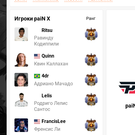
Игроки paiN X
Ранг
Ritsu
Равинду
22
Кодиппили
Quinn
Квин Каллахан
27
4dr
Адриано Мачадо
504
Lelis
Родриго Лелис
115
pai
Сантос
FrancisLee
Френсис Ли
236