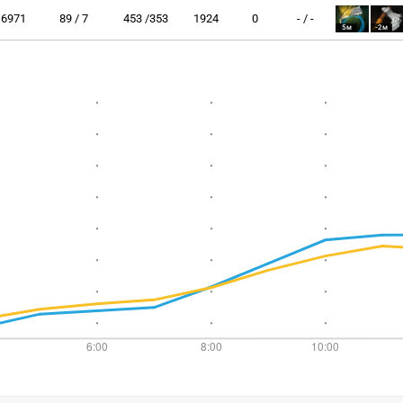
6971
89 / 7
453 /353
1924
0
- / -
5м
-2м