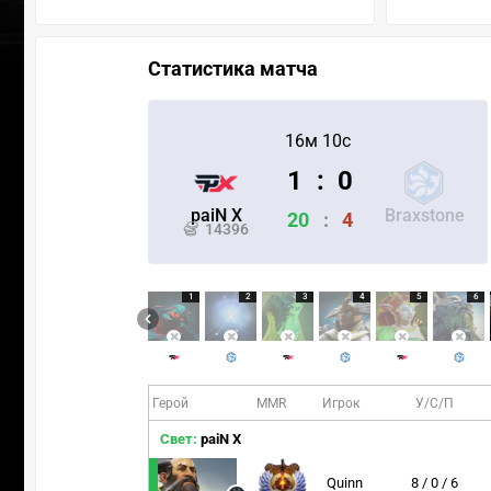
Статистика матча
16м 10с
1
:
0
paiN X
Braxstone
20
:
4
14396
1
2
3
4
5
6
Герой
MMR
Игрок
У/С/П
Свет:
paiN X
Quinn
8 / 0 / 6