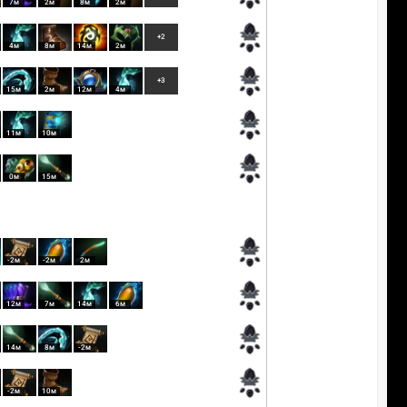
7м
2м
8м
2м
+2
4м
8м
14м
2м
+3
15м
2м
12м
4м
11м
10м
0м
15м
-2м
-2м
2м
12м
7м
14м
6м
14м
8м
-2м
-2м
10м