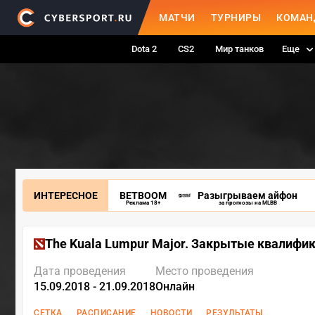
МАТЧИ
ТУРНИРЫ
КОМАН
Dota 2
CS2
Мир танков
Еще
ИНТЕРЕСНОЕ
BETBOOM
Разыгрываем айфон
Реклама 18+
за прогнозы на MLBB
The Kuala Lumpur Major. Закрытые квалифи
Дата проведения
Место проведения
15.09.2018 - 21.09.2018
Онлайн
СЕТКА
РАСПИСАНИЕ
НОВОСТИ
РЕЗУЛЬТАТЫ