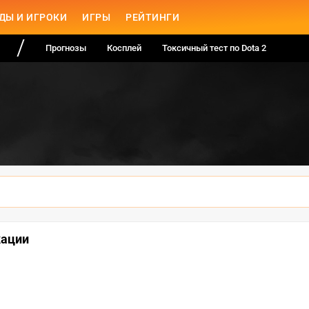
ДЫ И ИГРОКИ
ИГРЫ
РЕЙТИНГИ
Прогнозы
Косплей
Токсичный тест по Dota 2
кации