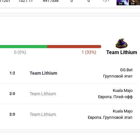
11201
132 / 11
491 /538
0
0
- / -
0м
0м
Team Lithium
0 (0%)
1 (33%)
GG.Bet
1
:
2
Team Lithium
Групповой этап
Kuala Majo
2
:
0
Team Lithium
Европа. Плей-офф
Kuala Majo
2
:
0
Team Lithium
Европа. Групповой этап