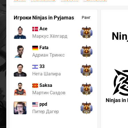
Игроки Ninjas in Pyjamas
Ранг
Ace
Nin
Маркус Хёлгард
25
Fata
Адриан Тринкс
33
Нета Шапира
272
Saksa
Мартин Саздов
14
Ninjas in
ppd
Питер Дагер
3324