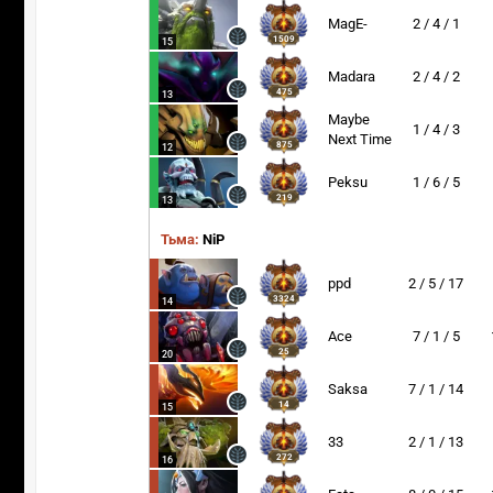
MagE-
2 / 4 / 1
1509
15
Madara
2 / 4 / 2
475
13
Maybe
1 / 4 / 3
Next Time
875
12
Peksu
1 / 6 / 5
219
13
Тьма:
NiP
ppd
2 / 5 / 17
3324
14
Ace
7 / 1 / 5
25
20
Saksa
7 / 1 / 14
14
15
33
2 / 1 / 13
272
16