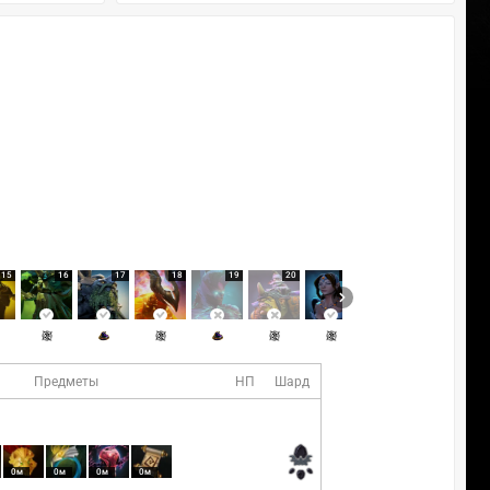
15
16
17
18
19
20
21
22
Предметы
НП
Шард
0м
0м
0м
0м