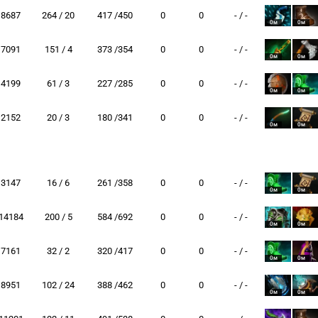
8687
264 / 20
417 /450
0
0
- / -
0м
0м
7091
151 / 4
373 /354
0
0
- / -
0м
0м
4199
61 / 3
227 /285
0
0
- / -
0м
0м
2152
20 / 3
180 /341
0
0
- / -
0м
0м
3147
16 / 6
261 /358
0
0
- / -
0м
0м
14184
200 / 5
584 /692
0
0
- / -
0м
0м
7161
32 / 2
320 /417
0
0
- / -
0м
0м
8951
102 / 24
388 /462
0
0
- / -
0м
0м