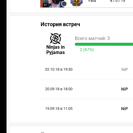
Fata
8 / 0 / 15
17
История встреч
Всего матчей: 3
Ninjas in
2 (67%)
Pyjamas
02.10.18 в 19:30
NiP
20.09.18 в 18:00
NiP
19.09.18 в 11:05
NiP