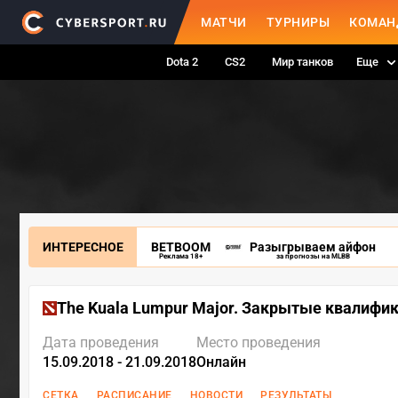
МАТЧИ
ТУРНИРЫ
КОМАН
Dota 2
CS2
Мир танков
Еще
ИНТЕРЕСНОЕ
BETBOOM
Разыгрываем айфон
Реклама 18+
за прогнозы на MLBB
The Kuala Lumpur Major. Закрытые квалифи
Дата проведения
Место проведения
15.09.2018 - 21.09.2018
Онлайн
СЕТКА
РАСПИСАНИЕ
НОВОСТИ
РЕЗУЛЬТАТЫ