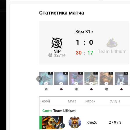
Статистика матча
36м 31с
1
:
0
NiP
Team Lithium
30
:
17
32714
1
2
3
4
5
6
Герой
MMR
Игрок
У/С/П
Свет:
Team Lithium
KheZu
2 / 9 / 3
412
12