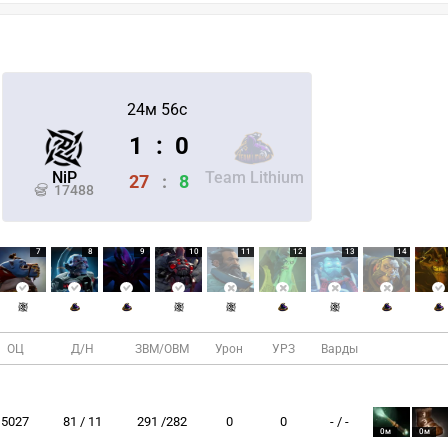
24м 56с
1
:
0
NiP
Team Lithium
27
:
8
17488
7
8
9
10
11
12
13
14
ОЦ
Д/Н
ЗВМ/ОВМ
Урон
УРЗ
Варды
5027
81 / 11
291 /282
0
0
- / -
0м
0м