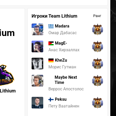
Игроки Team Lithium
Ранг
Madara
hium
Омар Дабасас
475
MagE-
Анас Хирзаллах
1509
KheZu
Морис Гутман
412
Maybe Next
Time
875
Веррос Апостолос
Lithium
Peksu
Пету Ваатайнен
219