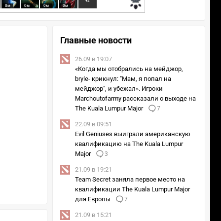
+2
0м
0м
0м
0м
Главные новости
26.09 в 19:07
«Когда мы отобрались на мейджор,
bryle- крикнул: "Мам, я попал на
мейджор", и убежал». Игроки
Marchoutofarmy рассказали о выходе на
The Kuala Lumpur Major
7
22.09 в 09:51
Evil Geniuses выиграли американскую
квалификацию на The Kuala Lumpur
Major
3
21.09 в 19:21
Team Secret заняла первое место на
квалификации The Kuala Lumpur Major
для Европы
7
21.09 в 15:21