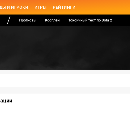
ДЫ И ИГРОКИ
ИГРЫ
РЕЙТИНГИ
Прогнозы
Косплей
Токсичный тест по Dota 2
кации