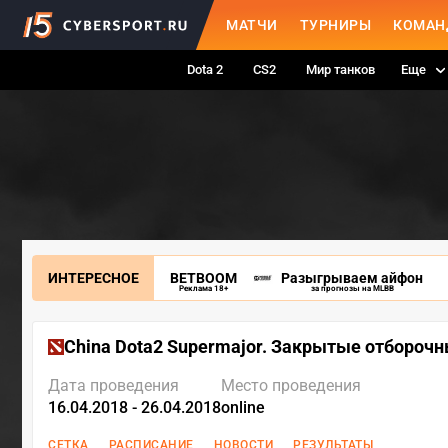
МАТЧИ
ТУРНИРЫ
КОМАН
Dota 2
CS2
Мир танков
Еще
ИНТЕРЕСНОЕ
BETBOOM
Разыгрываем айфон
Реклама 18+
за прогнозы на MLBB
China Dota2 Supermajor. Закрытые отбороч
Дата проведения
Место проведения
16.04.2018 - 26.04.2018
online
СЕТКА
РАСПИСАНИЕ
НОВОСТИ
РЕЗУЛЬТАТЫ