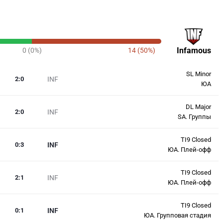
Infamous
0 (0%)
14 (50%)
SL Minor
2
:
0
INF
ЮА
DL Major
2
:
0
INF
SA. Группы
TI9 Closed
0
:
3
INF
ЮА. Плей-офф
TI9 Closed
2
:
1
INF
ЮА. Плей-офф
TI9 Closed
0
:
1
INF
ЮА. Групповая стадия