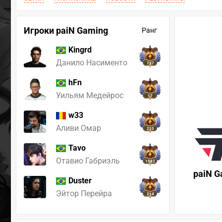
Игроки paiN Gaming
Ранг
Kingrd
Данило Насименто
737
hFn
Уильям Медейрос
17
w33
Аливи Омар
215
Tavo
Отавио Габриэль
1982
paiN G
Duster
Эйтор Перейра
214