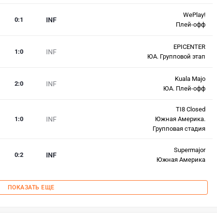
WePlay!
0
:
1
INF
Плей-офф
EPICENTER
1
:
0
INF
ЮА. Групповой этап
Kuala Majo
2
:
0
INF
ЮА. Плей-офф
TI8 Closed
1
:
0
INF
Южная Америка.
Групповая стадия
Supermajor
0
:
2
INF
Южная Америка
ПОКАЗАТЬ ЕЩЕ