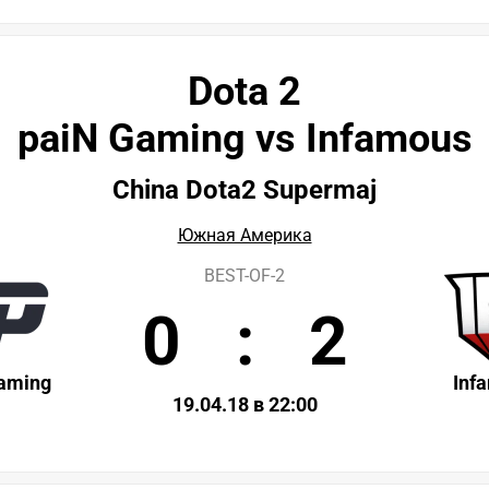
Dota 2
paiN Gaming vs Infamous
China Dota2 Supermaj
Южная Америка
BEST-OF-2
0
:
2
aming
Inf
19.04.18 в 22:00