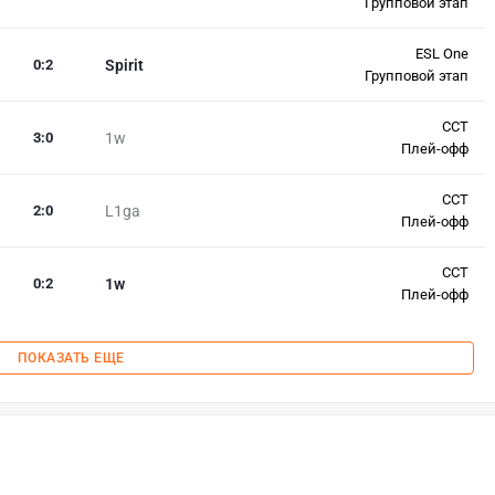
Групповой этап
ESL One
0
:
2
Spirit
Групповой этап
CCT
3
:
0
1w
Плей-офф
CCT
2
:
0
L1ga
Плей-офф
CCT
0
:
2
1w
Плей-офф
ПОКАЗАТЬ ЕЩЕ