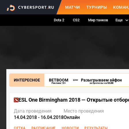
МАТЧИ
ТУРНИРЫ
КОМАН
Dota 2
CS2
Мир танков
Еще
ИНТЕРЕСНОЕ
BETBOOM
Разыгрываем айфон
Реклама 18+
за прогнозы на MLBB
ESL One Birmingham 2018 — Открытые отбо
Дата проведения
Место проведения
14.04.2018 - 16.04.2018
Онлайн
СЕТКА
РАСПИСАНИЕ
НОВОСТИ
РЕЗУЛЬТАТЫ