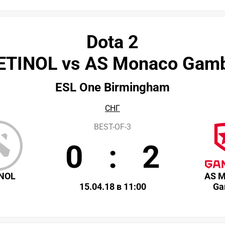
Dota 2
ETINOL vs AS Monaco Gamb
ESL One Birmingham
СНГ
BEST-OF-3
0
:
2
NOL
AS 
15.04.18 в 11:00
Ga