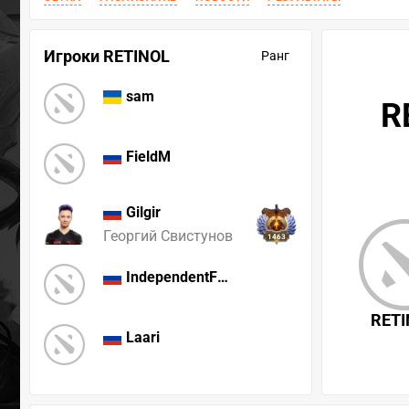
Игроки RETINOL
Ранг
sam
R
FieldM
Gilgir
Георгий Свистунов
1463
IndependentFMA
RETI
Laari