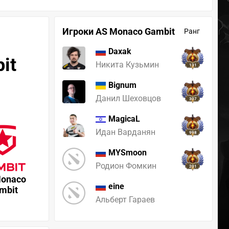
Игроки AS Monaco Gambit
Ранг
Daxak
it
Никита Кузьмин
131
Bignum
Данил Шеховцов
307
MagicaL
Идан Варданян
998
MYSmoon
Родион Фомкин
201
Monaco
eine
mbit
Альберт Гараев