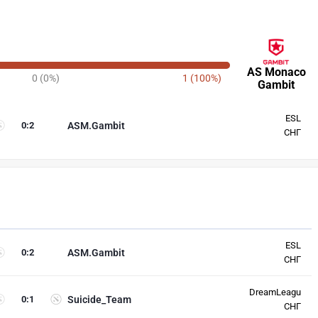
AS Monaco
0 (0%)
1 (100%)
Gambit
ESL
0
:
2
ASM.Gambit
СНГ
ESL
0
:
2
ASM.Gambit
СНГ
DreamLeagu
0
:
1
Suicide_Team
СНГ