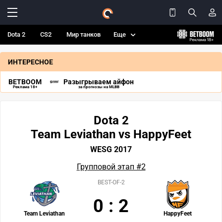
Dota 2
CS2
Мир танков
Еще
ИНТЕРЕСНОЕ
BETBOOM
Разыгрываем айфон
Реклама 18+
за прогнозы на MLBB
Dota 2
Team Leviathan vs HappyFeet
WESG 2017
Групповой этап #2
BEST-OF-2
0
:
2
Team Leviathan
HappyFeet