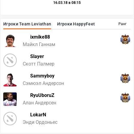
16.03.18 в 08:15
Игроки Team Leviathan
Игроки HappyFeet
Ранг
ixmike88
171
Майкл Ганнам
Slayer
Скотт Палмер
Sammyboy
2125
Сэмюэл Андерсон
RyuUboruZ
3215
Алан Андерсен
LokarN
Энди Ордоньес