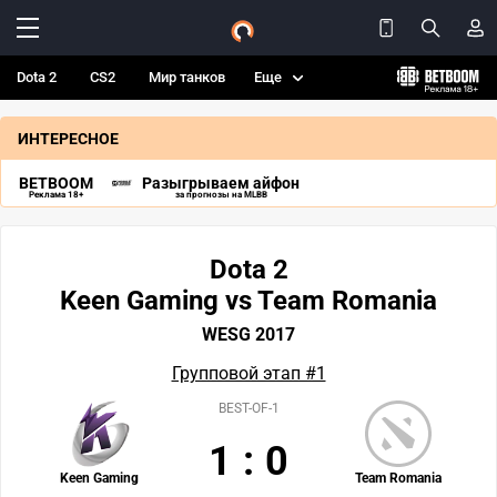
Dota 2
CS2
Мир танков
Еще
ИНТЕРЕСНОЕ
BETBOOM
Разыгрываем айфон
Реклама 18+
за прогнозы на MLBB
Dota 2
Keen Gaming vs Team Romania
WESG 2017
Групповой этап #1
BEST-OF-1
1
:
0
Keen Gaming
Team Romania