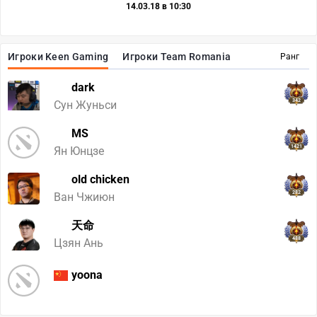
14.03.18 в 10:30
Игроки Keen Gaming
Игроки Team Romania
Ранг
dark
342
Сун Жуньси
MS
1421
Ян Юнцзе
old chicken
282
Ван Чжиюн
天命
488
Цзян Ань
yoona