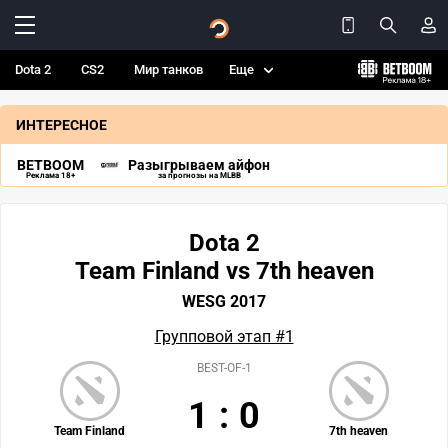
Dota 2
CS2
Мир танков
Еще
ИНТЕРЕСНОЕ
BETBOOM
Разыгрываем айфон
Реклама 18+
за прогнозы на MLBB
Dota 2
Team Finland vs 7th heaven
WESG 2017
Групповой этап #1
BEST-OF-1
1
:
0
Team Finland
7th heaven