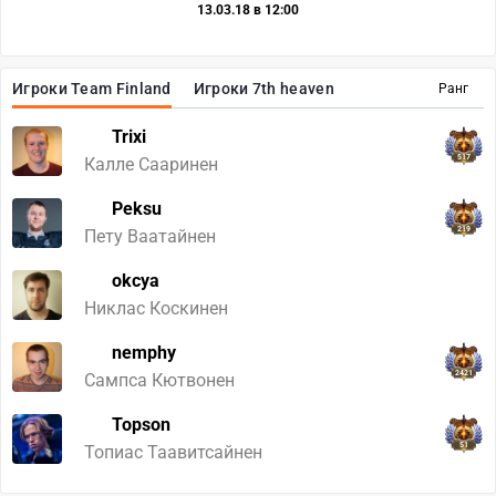
13.03.18 в 12:00
Игроки Team Finland
Игроки 7th heaven
Ранг
Trixi
517
Калле Сааринен
Peksu
219
Пету Ваатайнен
okcya
Никлас Коскинен
nemphy
2421
Сампса Кютвонен
Topson
51
Топиас Таавитсайнен