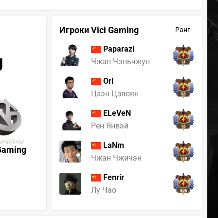
Игроки Vici Gaming
Ранг
Paparazi
g
Чжан Чэньчжун
11
Ori
Цзэн Цзяоян
58
ELeVeN
Рен Янвэй
16
LaNm
 Gaming
Чжан Чжичэн
160
Fenrir
Лу Чао
806