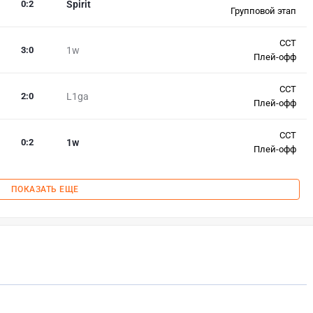
0
:
2
Spirit
Групповой этап
CCT
3
:
0
1w
Плей-офф
CCT
2
:
0
L1ga
Плей-офф
CCT
0
:
2
1w
Плей-офф
ПОКАЗАТЬ ЕЩЕ