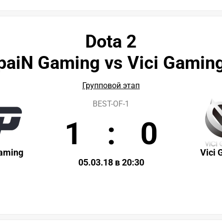
Dota 2
paiN Gaming vs Vici Gamin
Групповой этап
BEST-OF-1
1
:
0
aming
Vici
05.03.18 в 20:30