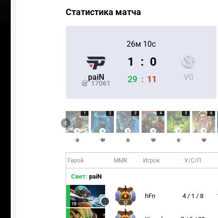
Статистика матча
26м 10с
1
:
0
paiN
VG
29
:
11
17061
1
2
3
4
5
6
Герой
MMR
Игрок
У/С/П
Свет:
paiN
hFn
4 / 1 / 8
17
18