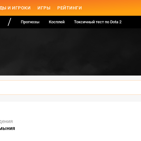
ДЫ И ИГРОКИ
ИГРЫ
РЕЙТИНГИ
Прогнозы
Косплей
Токсичный тест по Dota 2
дения
умыния