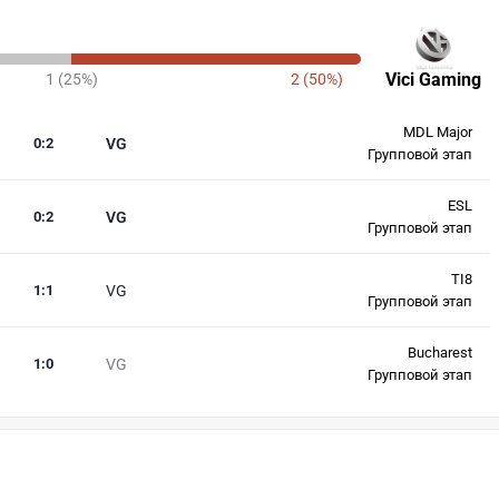
Vici Gaming
1 (25%)
2 (50%)
MDL Major
0
:
2
VG
Групповой этап
ESL
0
:
2
VG
Групповой этап
TI8
1
:
1
VG
Групповой этап
Bucharest
1
:
0
VG
Групповой этап