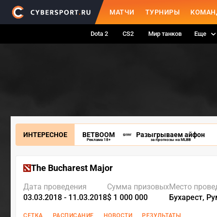
МАТЧИ
ТУРНИРЫ
КОМАН
Dota 2
CS2
Мир танков
Еще
ИНТЕРЕСНОЕ
BETBOOM
Разыгрываем айфон
Реклама 18+
за прогнозы на MLBB
The Bucharest Major
Дата проведения
Сумма призовых
Место прове
03.03.2018 - 11.03.2018
$ 1 000 000
Бухарест, Р
СЕТКА
РАСПИСАНИЕ
НОВОСТИ
РЕЗУЛЬТАТЫ