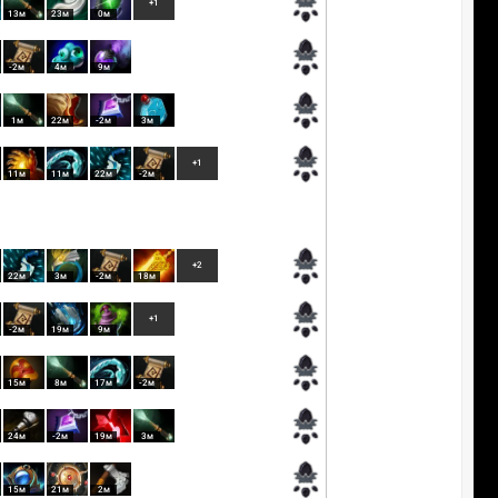
+1
13м
23м
0м
-2м
4м
9м
1м
22м
-2м
3м
+1
11м
11м
22м
-2м
+2
22м
3м
-2м
18м
+1
-2м
19м
9м
15м
8м
17м
-2м
24м
-2м
19м
3м
15м
21м
2м