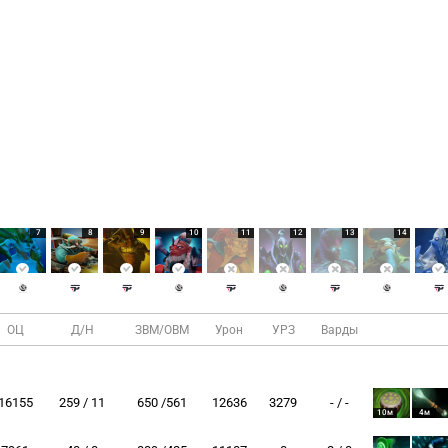
7
8
9
10
11
12
13
14
ОЦ
Д/Н
ЗВМ/ОВМ
Урон
УРЗ
Варды
16155
259 / 11
650 /561
12636
3279
- / -
10м
4м