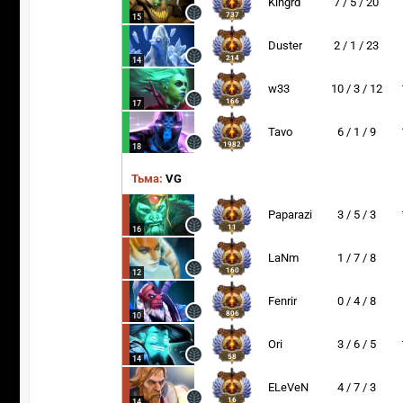
Kingrd
7 / 5 / 20
737
15
Duster
2 / 1 / 23
214
14
w33
10 / 3 / 12
166
17
Tavo
6 / 1 / 9
1982
18
Тьма:
VG
Paparazi
3 / 5 / 3
11
16
LaNm
1 / 7 / 8
160
12
Fenrir
0 / 4 / 8
806
10
Ori
3 / 6 / 5
58
14
ELeVeN
4 / 7 / 3
16
14