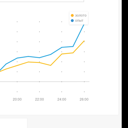
золото
опыт