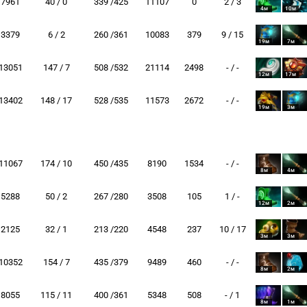
7961
40 / 0
339 /425
11107
0
2 / 3
4м
10м
3379
6 / 2
260 /361
10083
379
9 / 15
19м
7м
13051
147 / 7
508 /532
21114
2498
- / -
12м
17м
13402
148 / 17
528 /535
11573
2672
- / -
19м
3м
11067
174 / 10
450 /435
8190
1534
- / -
8м
4м
5288
50 / 2
267 /280
3508
105
1 / -
12м
2м
2125
32 / 1
213 /220
4548
237
10 / 17
3м
3м
10352
154 / 7
435 /379
9489
460
- / -
8м
2м
8055
115 / 11
400 /361
5348
508
- / 1
8м
1м