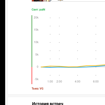
Свет: paiN
Тьма: VG
История встреч