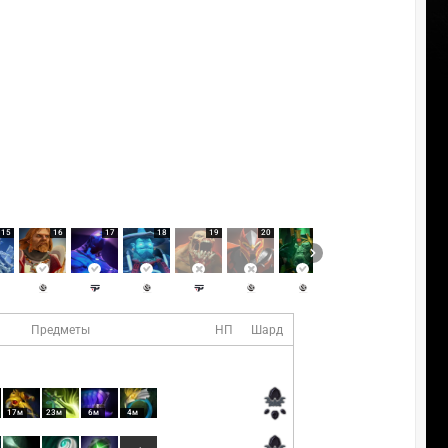
15
16
17
18
19
20
21
22
Предметы
НП
Шард
17м
23м
6м
4м