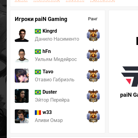
Игроки paiN Gaming
Ранг
Kingrd
Данило Насименто
737
hFn
Уильям Медейрос
17
Tavo
Отавио Габриэль
1982
Duster
paiN G
Эйтор Перейра
214
w33
Аливи Омар
166