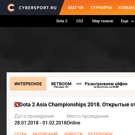
МАТЧИ
ТУРНИРЫ
КОМАН
Dota 2
CS2
Мир танков
Еще
ИНТЕРЕСНОЕ
BETBOOM
Разыгрываем айфон
Реклама 18+
за прогнозы на MLBB
Dota 2 Asia Championships 2018. Открытые 
Дата проведения
Место проведения
28.01.2018 - 01.02.2018
Online
СЕТКА
РАСПИСАНИЕ
НОВОСТИ
РЕЗУЛЬТАТЫ