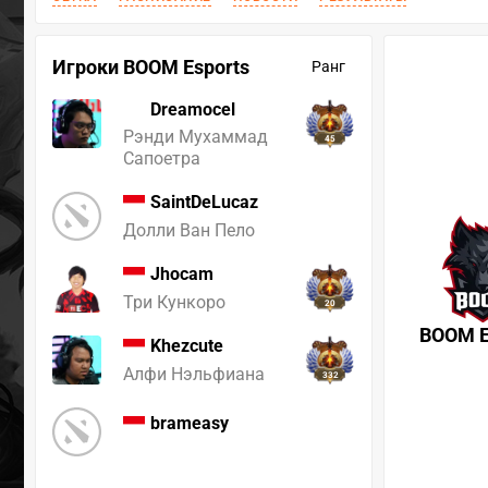
Игроки BOOM Esports
Ранг
Dreamocel
Рэнди Мухаммад
45
Сапоетра
SaintDeLucaz
Долли Ван Пело
Jhocam
Три Кункоро
20
BOOM E
Khezcute
Алфи Нэльфиана
332
brameasy