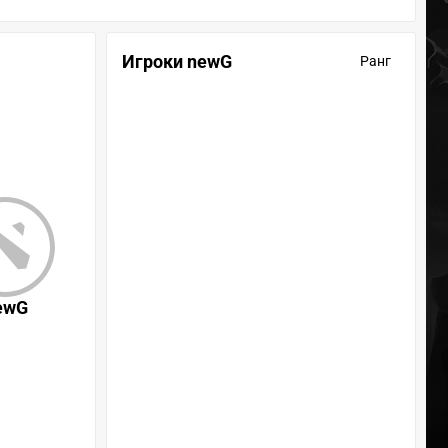
Игроки newG
Ранг
ewG