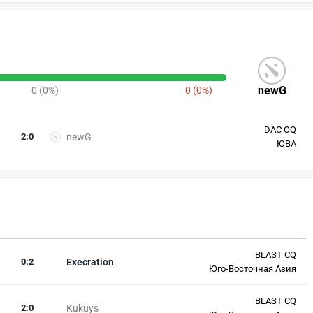
newG
0 (0%)
0 (0%)
DAC OQ
2
:
0
newG
ЮВА
BLAST CQ
0
:
2
Execration
Юго-Восточная Азия
BLAST CQ
2
:
0
Kukuys