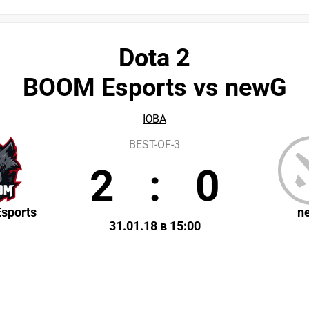
Dota 2
BOOM Esports vs newG
ЮВА
BEST-OF-3
2
:
0
sports
n
31.01.18 в 15:00