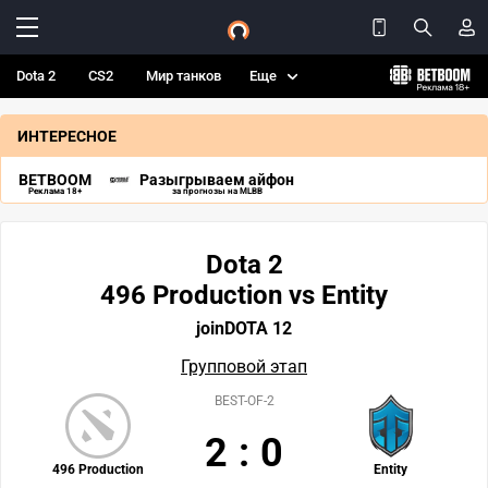
Dota 2
CS2
Мир танков
Еще
ИНТЕРЕСНОЕ
BETBOOM
Разыгрываем айфон
Реклама 18+
за прогнозы на MLBB
Dota 2
496 Production vs Entity
joinDOTA 12
Групповой этап
BEST-OF-2
2
:
0
496 Production
Entity