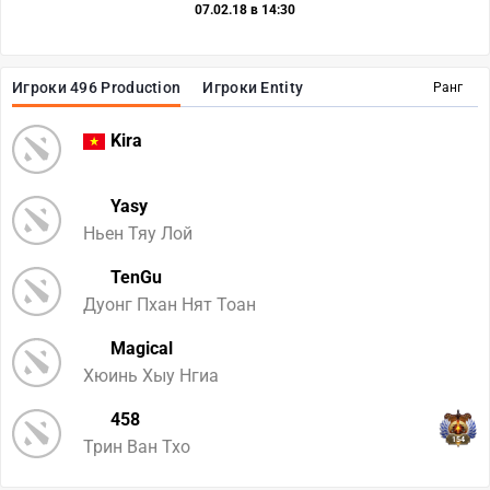
07.02.18 в 14:30
Игроки 496 Production
Игроки Entity
Ранг
Kira
Yasy
Ньен Тяу Лой
TenGu
Дуонг Пхан Нят Тоан
Magical
Хюинь Хыу Нгиа
458
154
Трин Ван Тхо