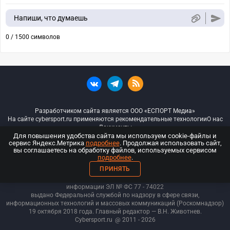
Напиши, что думаешь
0 / 1500 символов
Разработчиком сайта является ООО «ЕСПОРТ Медиа»
На сайте cybersport.ru применяются рекомендательные технологии
О нас
Документы
Для повышения удобства сайта мы используем cookie-файлы и
сервис Яндекс.Метрика
подробнее
. Продолжая использовать сайт,
© ООО «Киберспорт.ру» — Все права защищены
вы соглашаетесь на обработку файлов, используемых сервисом
подробнее
.
18+
ПРИНЯТЬ
ООО «Киберспорт.ру». Свидетельство о регистрации средств массовой
информации ЭЛ № ФС 77 - 74
022
выдано Федеральной службой по надзору в сфере связи,
информационных технологий и массовых коммуникаций (Роскомнадзор)
19 октября 2018 года. Главный редактор — В.Н. Животнев.
Cybersport.ru
@ 2011 - 2026