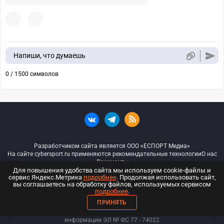
Напиши, что думаешь
0 / 1500 символов
Разработчиком сайта является ООО «ЕСПОРТ Медиа»
На сайте cybersport.ru применяются рекомендательные технологии
О нас
Документы
Для повышения удобства сайта мы используем cookie-файлы и
сервис Яндекс.Метрика
подробнее
. Продолжая использовать сайт,
© ООО «Киберспорт.ру» — Все права защищены
вы соглашаетесь на обработку файлов, используемых сервисом
подробнее
.
18+
ПРИНЯТЬ
ООО «Киберспорт.ру». Свидетельство о регистрации средств массовой
информации ЭЛ № ФС 77 - 74
022