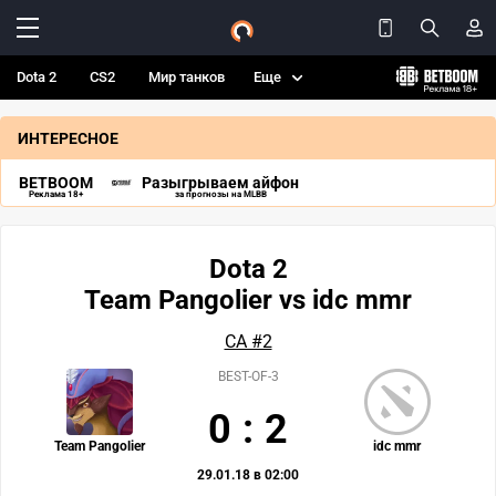
Dota 2
CS2
Мир танков
Еще
ИНТЕРЕСНОЕ
BETBOOM
Разыгрываем айфон
Реклама 18+
за прогнозы на MLBB
Dota 2
Team Pangolier vs idc mmr
СА #2
BEST-OF-3
0
:
2
Team Pangolier
idc mmr
29.01.18 в 02:00