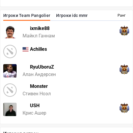
Игроки Team Pangolier
Игроки idc mmr
Ранг
ixmike88
171
Майкл Ганнам
Achilles
RyuUboruZ
3215
Алан Андерсен
Monster
Стивен Ноэл
USH
1516
Крис Ашер