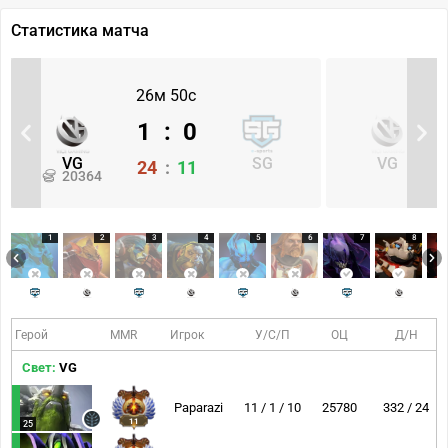
Статистика матча
26м 50с
1
:
0
VG
SG
VG
24
:
11
20364
1
2
3
4
5
6
7
8
Герой
MMR
Игрок
У/С/П
ОЦ
Д/Н
Свет:
VG
Paparazi
11 / 1 / 10
25780
332 / 24
11
25