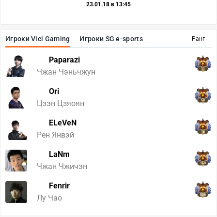
23.01.18 в 13:45
Игроки Vici Gaming
Игроки SG e-sports
Ранг
Paparazi
11
Чжан Чэньчжун
Ori
58
Цзэн Цзяоян
ELeVeN
16
Рен Янвэй
LaNm
160
Чжан Чжичэн
Fenrir
806
Лу Чао