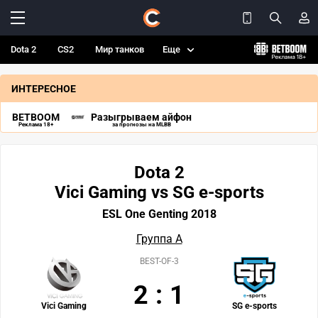
Dota 2
CS2
Мир танков
Еще
ИНТЕРЕСНОЕ
BETBOOM
Разыгрываем айфон
Реклама 18+
за прогнозы на MLBB
Dota 2
Vici Gaming vs SG e-sports
ESL One Genting 2018
Группа А
BEST-OF-3
2
:
1
Vici Gaming
SG e-sports