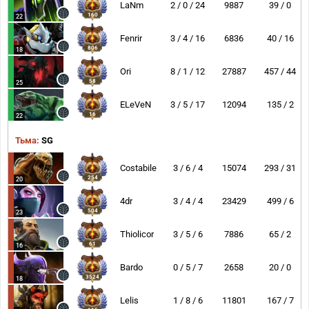
LaNm
2 / 0 / 24
9887
39 / 0
160
22
Fenrir
3 / 4 / 16
6836
40 / 16
806
18
Ori
8 / 1 / 12
27887
457 / 44
58
25
ELeVeN
3 / 5 / 17
12094
135 / 2
16
22
Тьма:
SG
Costabile
3 / 6 / 4
15074
293 / 31
254
20
4dr
3 / 4 / 4
23429
499 / 6
504
23
Thiolicor
3 / 5 / 6
7886
65 / 2
61
16
Bardo
0 / 5 / 7
2658
20 / 0
3524
18
Lelis
1 / 8 / 6
11801
167 / 7