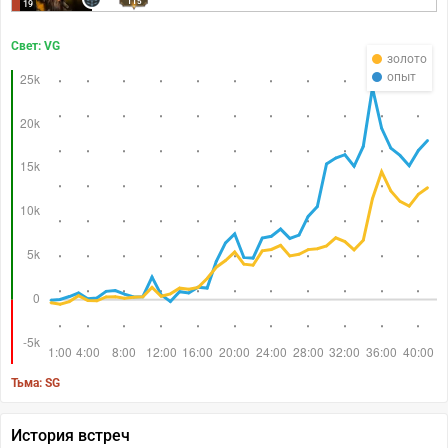
115
19
Свет: VG
золото
опыт
Тьма: SG
История встреч