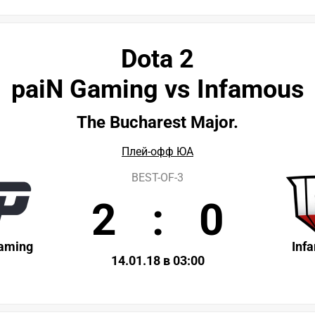
Dota 2
paiN Gaming vs Infamous
The Bucharest Major.
Плей-офф ЮА
BEST-OF-3
2
:
0
aming
Inf
14.01.18 в 03:00