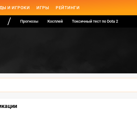
ДЫ И ИГРОКИ
ИГРЫ
РЕЙТИНГИ
Прогнозы
Косплей
Токсичный тест по Dota 2
икации