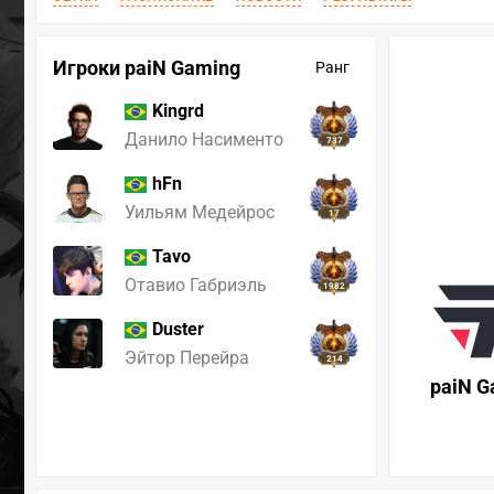
Игроки paiN Gaming
Ранг
Kingrd
Данило Насименто
737
hFn
Уильям Медейрос
17
Tavo
Отавио Габриэль
1982
Duster
Эйтор Перейра
214
paiN G