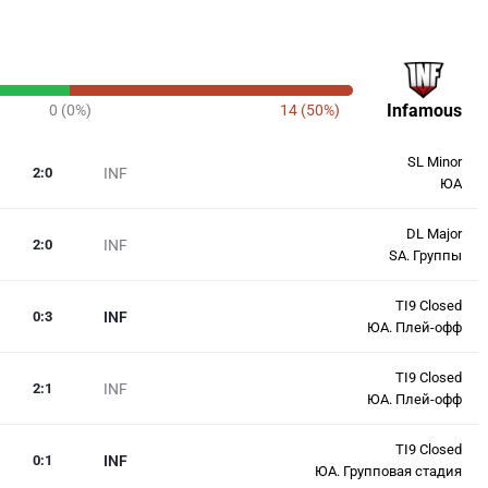
Infamous
0 (0%)
14 (50%)
SL Minor
2
:
0
INF
ЮА
DL Major
2
:
0
INF
SA. Группы
TI9 Closed
0
:
3
INF
ЮА. Плей-офф
TI9 Closed
2
:
1
INF
ЮА. Плей-офф
TI9 Closed
0
:
1
INF
ЮА. Групповая стадия