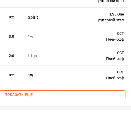
Групповой этап
ESL One
0
:
2
Spirit
Групповой этап
CCT
3
:
0
1w
Плей-офф
CCT
2
:
0
L1ga
Плей-офф
CCT
0
:
2
1w
Плей-офф
ПОКАЗАТЬ ЕЩЕ