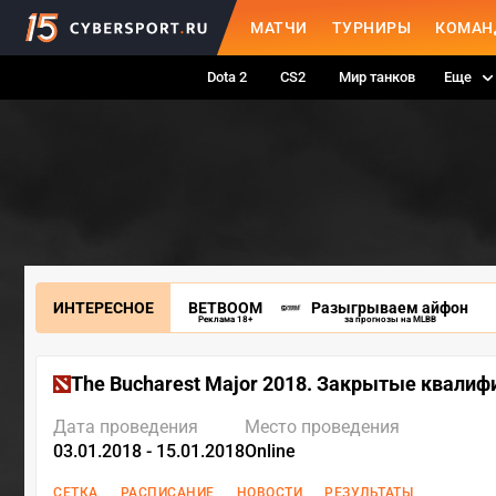
МАТЧИ
ТУРНИРЫ
КОМАН
Dota 2
CS2
Мир танков
Еще
ИНТЕРЕСНОЕ
BETBOOM
Разыгрываем айфон
Реклама 18+
за прогнозы на MLBB
The Bucharest Major 2018. Закрытые квалиф
Дата проведения
Место проведения
03.01.2018 - 15.01.2018
Online
СЕТКА
РАСПИСАНИЕ
НОВОСТИ
РЕЗУЛЬТАТЫ