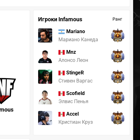
Игроки Infamous
Ранг
Mariano
Мариано Канеда
2578
Mnz
Алонсо Леон
1067
StingeR
Стивен Варгас
3653
Scofield
Элвис Пенья
41
amous
Accel
Кристиан Круз
731