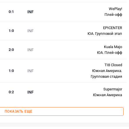
WePlay!
0
:
1
INF
Плей-офф
EPICENTER
1
:
0
INF
ЮА. Групповой этап
Kuala Majo
2
:
0
INF
ЮА. Плей-офф
TI8 Closed
1
:
0
INF
Южная Америка.
Групповая стадия
Supermajor
0
:
2
INF
Южная Америка
ПОКАЗАТЬ ЕЩЕ