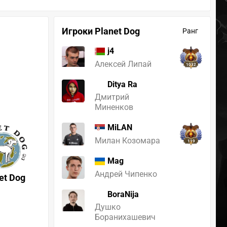
Игроки Planet Dog
Ранг
j4
Алексей Липай
1032
Ditya Ra
Дмитрий
Миненков
MiLAN
Милан Козомара
119
Mag
Андрей Чипенко
et Dog
BoraNija
Душко
Боранихашевич