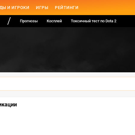
ДЫ И ИГРОКИ
ИГРЫ
РЕЙТИНГИ
Прогнозы
Косплей
Токсичный тест по Dota 2
икации