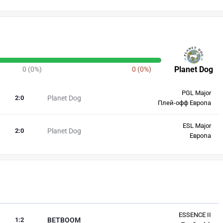
Planet Dog
0 (0%)
0 (0%)
PGL Major
2
:
0
Planet Dog
Плей-офф Европа
ESL Major
2
:
0
Planet Dog
Европа
ESSENCE II
1
:
2
BETBOOM