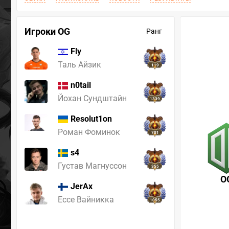
Игроки OG
Ранг
Fly
Таль Айзик
119
n0tail
Йохан Сундштайн
1339
Resolut1on
Роман Фоминок
701
s4
Густав Магнуссон
355
O
JerAx
Ессе Вайникка
1055