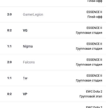
Плей-офф
ESSENCE II
2
:
0
GamerLegion
Плей-офф
ESSENCE II
0
:
2
VG
Групповая стадия
ESSENCE II
1
:
1
Nigma
Групповая стадия
ESSENCE II
2
:
0
Falcons
Групповая стадия
ESSENCE II
1
:
1
1w
Групповая стадия
EWC Dota 2
0
:
2
VP
Групповой этап
EWC Dota 2