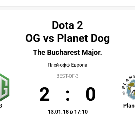
Dota 2
OG vs Planet Dog
The Bucharest Major.
Плей-офф Европа
BEST-OF-3
2
:
0
G
Plan
13.01.18 в 17:10