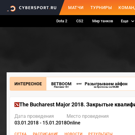
МАТЧИ
ТУРНИРЫ
КОМАН
Dota 2
CS2
Мир танков
Еще
ИНТЕРЕСНОЕ
BETBOOM
Разыгрываем айфон
Реклама 18+
за прогнозы на MLBB
The Bucharest Major 2018. Закрытые квалиф
Дата проведения
Место проведения
03.01.2018 - 15.01.2018
Online
СЕТКА
РАСПИСАНИЕ
НОВОСТИ
РЕЗУЛЬТАТЫ