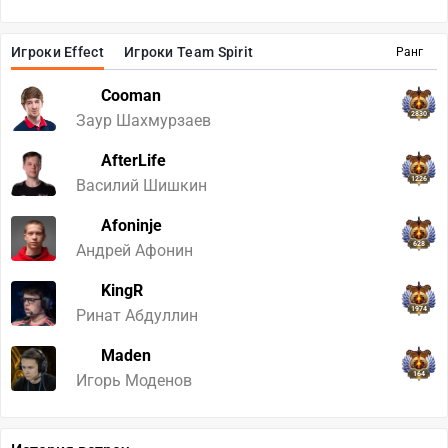
Игроки Effect
Игроки Team Spirit
Ранг
Cooman
2830
Заур Шахмурзаев
AfterLife
1226
Василий Шишкин
Afoninje
628
Андрей Афонин
KingR
1974
Ринат Абдуллин
Maden
164
Игорь Моденов