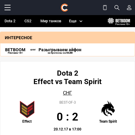
Dota 2
CS2
Мир танков
Еще
ИНТЕРЕСНОЕ
BETBOOM
Разыгрываем айфон
Реклама 18+
за прогнозы на MLBB
Dota 2
Effect vs Team Spirit
СНГ
BEST-OF-3
0
:
2
Effect
Team Spirit
20.12.17 в 17:00