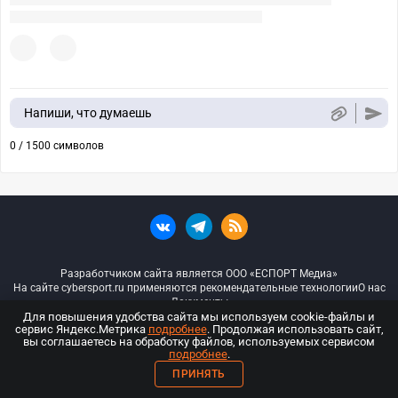
Напиши, что думаешь
0 / 1500 символов
Разработчиком сайта является ООО «ЕСПОРТ Медиа»
На сайте cybersport.ru применяются рекомендательные технологии
О нас
Документы
Для повышения удобства сайта мы используем cookie-файлы и
сервис Яндекс.Метрика
подробнее
. Продолжая использовать сайт,
© ООО «Киберспорт.ру» — Все права защищены
вы соглашаетесь на обработку файлов, используемых сервисом
подробнее
.
18+
ПРИНЯТЬ
ООО «Киберспорт.ру». Свидетельство о регистрации средств массовой