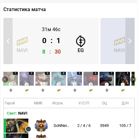
Статистика матча
31м 46с
0
:
1
NAVI
EG
NAVI
8
:
30
1
2
3
4
5
6
7
8
Герой
MMR
Игрок
У/С/П
ОЦ
Д/Н
Свет:
NAVI
SoNNeikO
2 / 4 / 6
5949
105 / 7
65
18