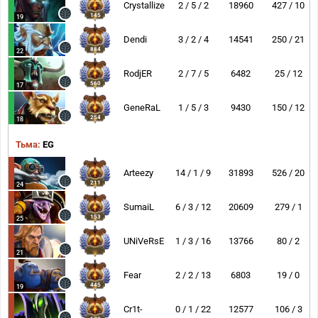
Crystallize
2 / 5 / 2
18960
427 / 10
145
19
Dendi
3 / 2 / 4
14541
250 / 21
884
22
RodjER
2 / 7 / 5
6482
25 / 12
560
17
GeneRaL
1 / 5 / 3
9430
150 / 12
254
18
Тьма:
EG
Arteezy
14 / 1 / 9
31893
526 / 20
211
24
SumaiL
6 / 3 / 12
20609
279 / 1
153
25
UNiVeRsE
1 / 3 / 16
13766
80 / 2
21
Fear
2 / 2 / 13
6803
19 / 0
445
19
Cr1t-
0 / 1 / 22
12577
106 / 3