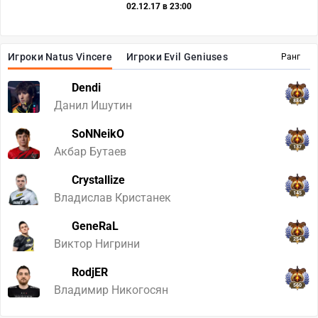
02.12.17 в 23:00
Игроки Natus Vincere
Игроки Evil Geniuses
Ранг
Dendi
884
Данил Ишутин
SoNNeikO
137
Акбар Бутаев
Crystallize
145
Владислав Кристанек
GeneRaL
254
Виктор Нигрини
RodjER
560
Владимир Никогосян