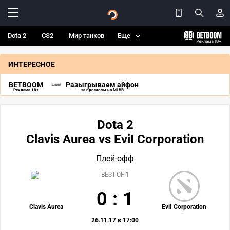
Dota 2
CS2
Мир танков
Еще
ИНТЕРЕСНОЕ
BETBOOM
Разыгрываем айфон
Реклама 18+
за прогнозы на MLBB
Dota 2
Clavis Aurea vs EviI Corporation
Плей-офф
BEST-OF-1
0
:
1
Clavis Aurea
EviI Corporation
26.11.17 в 17:00