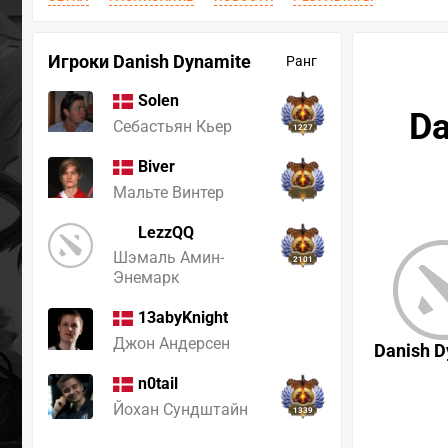
Игроки Danish Dynamite
Ранг
Solen
Da
Себастьян Кьер
1227
Biver
Мальте Винтер
LezzQQ
Шэмаль Амин-
2101
Энемарк
13abyKnight
Джон Андерсен
Danish D
n0tail
Йохан Сундштайн
1339