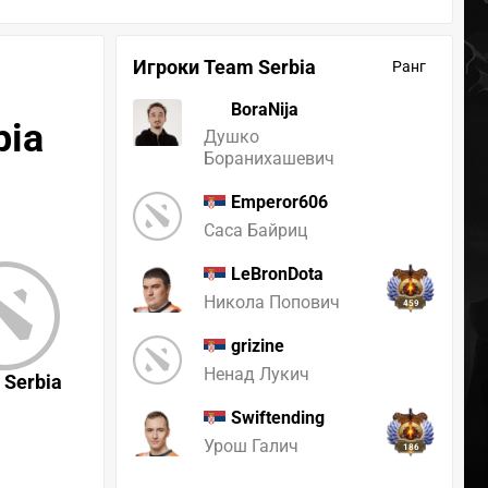
Игроки Team Serbia
Ранг
BoraNija
bia
Душко
Боранихашевич
Emperor606
Саса Байриц
LeBronDota
Никола Попович
459
grizine
Ненад Лукич
 Serbia
Swiftending
Урош Галич
186