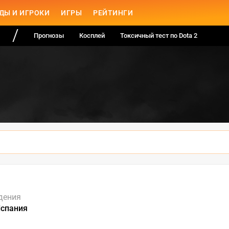
ДЫ И ИГРОКИ
ИГРЫ
РЕЙТИНГИ
Прогнозы
Косплей
Токсичный тест по Dota 2
дения
Испания