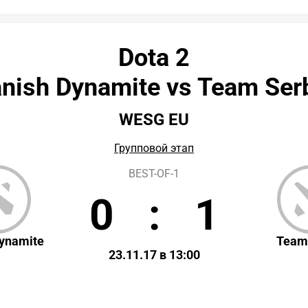
Dota 2
nish Dynamite vs Team Ser
WESG EU
Групповой этап
BEST-OF-1
0
:
1
ynamite
Team
23.11.17 в 13:00