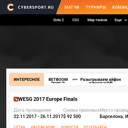
МАТЧИ
ТУРНИРЫ
КОМАН
Dota 2
CS2
Мир танков
Еще
ИНТЕРЕСНОЕ
BETBOOM
Разыгрываем айфон
Реклама 18+
за прогнозы на MLBB
WESG 2017 Europe Finals
Дата проведения
Сумма призовых
Место прове
22.11.2017 - 26.11.2017
$ 92 500
Барселона, 
СЕТКА
РАСПИСАНИЕ
НОВОСТИ
РЕЗУЛЬТАТЫ