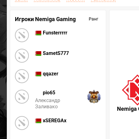
Игроки Nemiga Gaming
Ранг
Funsterrrrr
SametS777
qqazer
pio65
Александр
1830
Заливако
Nemiga 
xSEREGAx