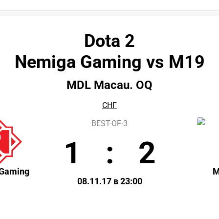
Dota 2
Nemiga Gaming vs M19
MDL Macau. OQ
СНГ
BEST-OF-3
1
:
2
Gaming
M
08.11.17 в 23:00