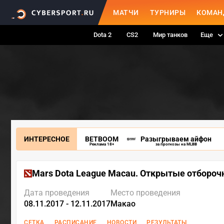
МАТЧИ
ТУРНИРЫ
КОМАН
Dota 2
CS2
Мир танков
Еще
ИНТЕРЕСНОЕ
BETBOOM
Разыгрываем айфон
Реклама 18+
за прогнозы на MLBB
Mars Dota League Macau. Открытые отборо
Дата проведения
Место проведения
08.11.2017 - 12.11.2017
Макао
СЕТКА
РАСПИСАНИЕ
НОВОСТИ
РЕЗУЛЬТАТЫ