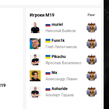
Игроки M19
Ранг
muriel
Николай Байков
1426
Funn1k
Глеб Липатников
44
Pikachu
Ярослав Василенко
39
Nix
Александр Левин
453
19
Aoharide
Альберт Гараев
427