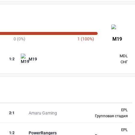
M19
0 (0%)
1 (100%)
MDL
1
:
2
M19
СНГ
EPL
2
:
1
Amaru Gaming
Групповая стадия
EPL
1
:
2
PowerRangers