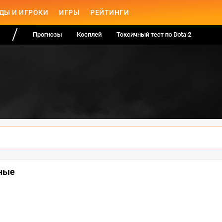
ДЫ И ИГРОКИ
ИГРЫ
РЕЙТИНГИ
Прогнозы
Косплей
Токсичный тест по Dota 2
чные