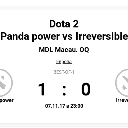
Dota 2
Panda power vs Irreversible
MDL Macau. OQ
Европа
BEST-OF-1
1
:
0
power
Irrev
07.11.17 в 23:00