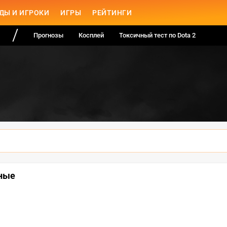
ДЫ И ИГРОКИ
ИГРЫ
РЕЙТИНГИ
Прогнозы
Косплей
Токсичный тест по Dota 2
чные