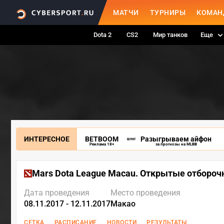
МАТЧИ
ТУРНИРЫ
КОМАН
Dota 2
CS2
Мир танков
Еще
ИНТЕРЕСНОЕ
BETBOOM
Разыгрываем айфон
Реклама 18+
за прогнозы на MLBB
Mars Dota League Macau. Открытые отборо
Дата проведения
Место проведения
08.11.2017 - 12.11.2017
Макао
СЕТКА
РАСПИСАНИЕ
НОВОСТИ
РЕЗУЛЬТАТЫ