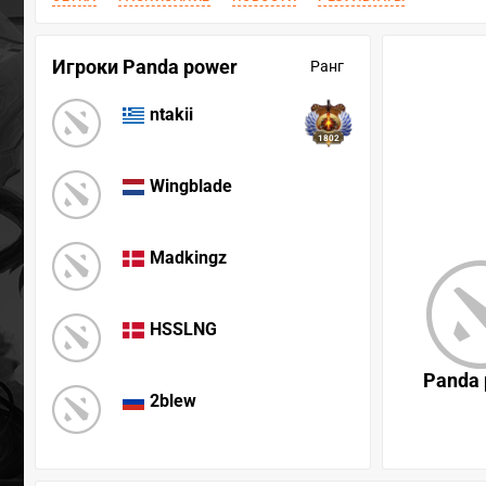
Игроки Panda power
Ранг
ntakii
1802
Wingblade
Madkingz
HSSLNG
Panda 
2blew