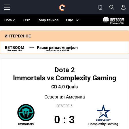
Dota 2
CS2
Мир танков
Еще
ИНТЕРЕСНОЕ
BETBOOM
Разыгрываем айфон
Реклама 18+
за прогнозы на MLBB
Dota 2
Immortals vs Complexity Gaming
CD 4.0 Quals
Северная Америка
BEST-OF-5
0
:
3
Immortals
Complexity Gaming