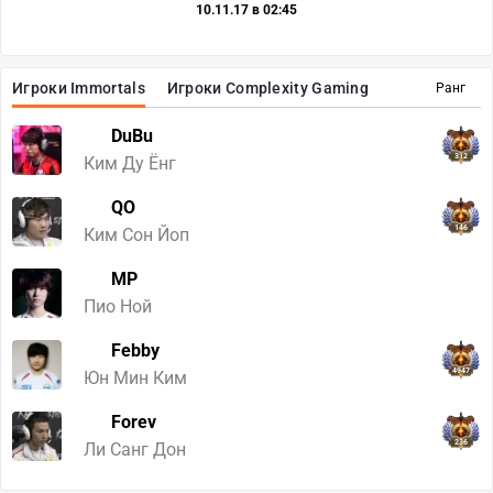
10.11.17 в 02:45
Игроки Immortals
Игроки Complexity Gaming
Ранг
DuBu
312
Ким Ду Ёнг
QO
146
Ким Сон Йоп
MP
272
Пио Ной
Febby
4947
Юн Мин Ким
Forev
236
Ли Санг Дон