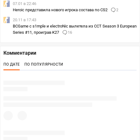
07.01 в 22:46
Heroic представила нового игрока состава по CS2
2
20.11 в 17:43
BCGame с s1mple и electroNic вылетела из CCT Season 3 European
Series #11, проиграв K27
16
Комментарии
ПО ДАТЕ
ПО ПОПУЛЯРНОСТИ