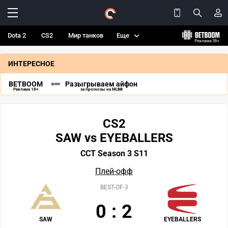
Dota 2
CS2
Мир танков
Еще
ИНТЕРЕСНОЕ
BETBOOM
Разыгрываем айфон
Реклама 18+
за прогнозы на MLBB
CS2
SAW vs EYEBALLERS
CCT Season 3 S11
Плей-офф
BEST-OF-3
0
:
2
SAW
EYEBALLERS