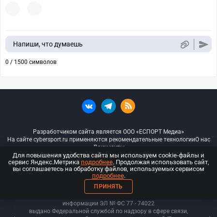
Напиши, что думаешь
0 / 1500 символов
Разработчиком сайта является ООО «ЕСПОРТ Медиа»
На сайте cybersport.ru применяются рекомендательные технологии
О нас
Документы
Для повышения удобства сайта мы используем cookie-файлы и
сервис Яндекс.Метрика
подробнее
. Продолжая использовать сайт,
© ООО «Киберспорт.ру» — Все права защищены
вы соглашаетесь на обработку файлов, используемых сервисом
подробнее
.
18+
ПРИНЯТЬ
ООО «Киберспорт.ру». Свидетельство о регистрации средств массовой
информации ЭЛ № ФС 77 - 74
022
выдано Федеральной службой по надзору в сфере связи,