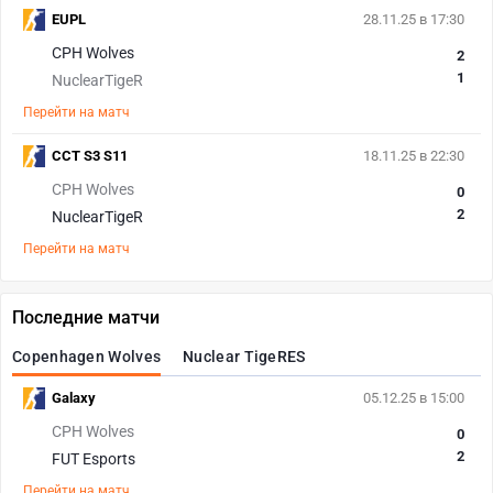
EUPL
28.11.25 в 17:30
CPH Wolves
2
1
NuclearTigeR
Перейти на матч
CCT S3 S11
18.11.25 в 22:30
CPH Wolves
0
2
NuclearTigeR
Перейти на матч
Последние матчи
Copenhagen Wolves
Nuclear TigeRES
Galaxy
05.12.25 в 15:00
CPH Wolves
0
2
FUT Esports
Перейти на матч