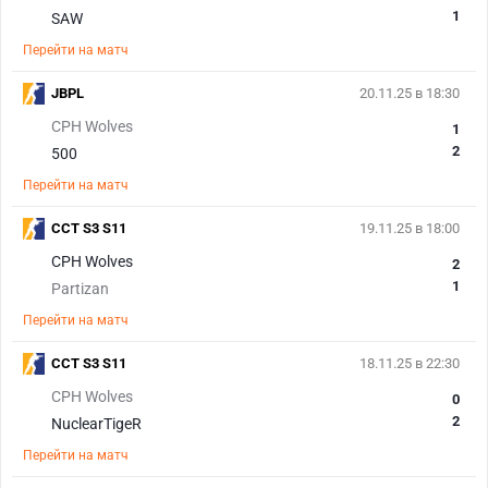
1
SAW
Перейти на матч
JBPL
20.11.25 в 18:30
CPH Wolves
1
2
500
Перейти на матч
CCT S3 S11
19.11.25 в 18:00
CPH Wolves
2
1
Partizan
Перейти на матч
CCT S3 S11
18.11.25 в 22:30
CPH Wolves
0
2
NuclearTigeR
Перейти на матч