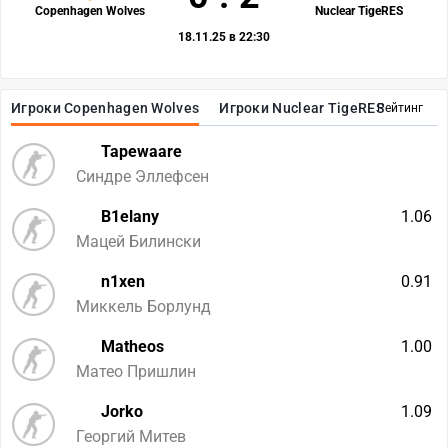
Copenhagen Wolves
Nuclear TigeRES
18.11.25 в 22:30
Игроки Copenhagen Wolves
Игроки Nuclear TigeRES
Рейтинг
Tapewaare
Синдре Эллефсен
B1elany
1.06
Мацей Билински
n1xen
0.91
Миккель Борлунд
Matheos
1.00
Матео Пришлин
Jorko
1.09
Георгий Митев