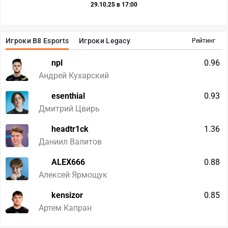
29.10.25 в 17:00
Игроки B8 Esports
Игроки Legacy
Рейтинг
npl
0.96
Андрей Кухарский
esenthial
0.93
Дмитрий Цвирь
headtr1ck
1.36
Даниил Валитов
ALEX666
0.88
Алексей Ярмощук
kensizor
0.85
Артем Капран