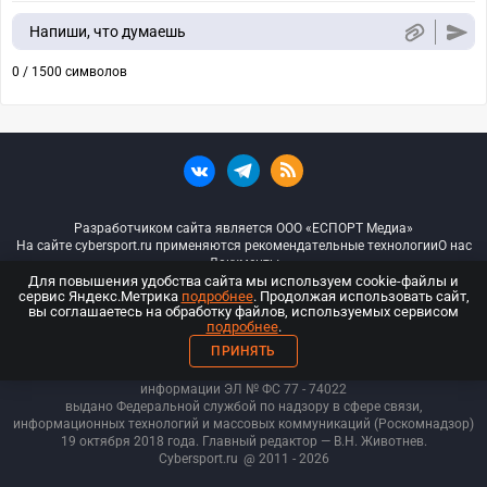
Напиши, что думаешь
0 / 1500 символов
Разработчиком сайта является ООО «ЕСПОРТ Медиа»
На сайте cybersport.ru применяются рекомендательные технологии
О нас
Документы
Для повышения удобства сайта мы используем cookie-файлы и
сервис Яндекс.Метрика
подробнее
. Продолжая использовать сайт,
© ООО «Киберспорт.ру» — Все права защищены
вы соглашаетесь на обработку файлов, используемых сервисом
подробнее
.
18+
ПРИНЯТЬ
ООО «Киберспорт.ру». Свидетельство о регистрации средств массовой
информации ЭЛ № ФС 77 - 74
022
выдано Федеральной службой по надзору в сфере связи,
информационных технологий и массовых коммуникаций (Роскомнадзор)
19 октября 2018 года. Главный редактор — В.Н. Животнев.
Cybersport.ru
@ 2011 - 2026