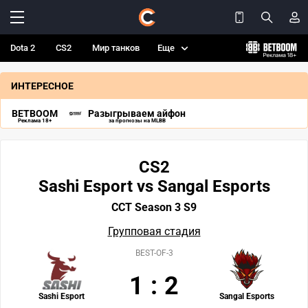
Dota 2
CS2
Мир танков
Еще
ИНТЕРЕСНОЕ
BETBOOM
Разыгрываем айфон
Реклама 18+
за прогнозы на MLBB
CS2
Sashi Esport vs Sangal Esports
CCT Season 3 S9
Групповая стадия
BEST-OF-3
1
:
2
Sashi Esport
Sangal Esports