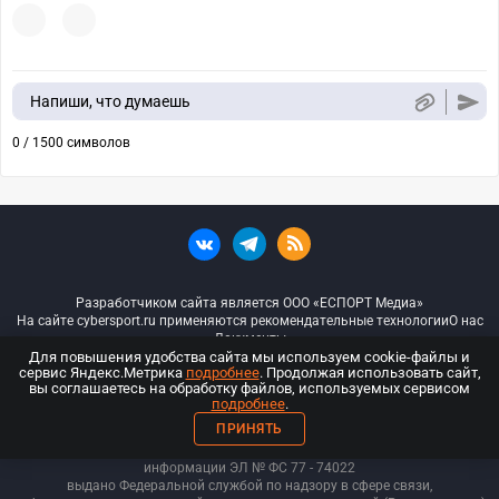
Напиши, что думаешь
0 / 1500 символов
Разработчиком сайта является ООО «ЕСПОРТ Медиа»
На сайте cybersport.ru применяются рекомендательные технологии
О нас
Документы
Для повышения удобства сайта мы используем cookie-файлы и
сервис Яндекс.Метрика
подробнее
. Продолжая использовать сайт,
© ООО «Киберспорт.ру» — Все права защищены
вы соглашаетесь на обработку файлов, используемых сервисом
подробнее
.
18+
ПРИНЯТЬ
ООО «Киберспорт.ру». Свидетельство о регистрации средств массовой
информации ЭЛ № ФС 77 - 74
022
выдано Федеральной службой по надзору в сфере связи,