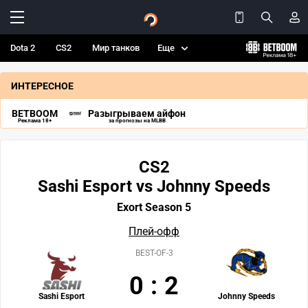
Dota 2
CS2
Мир танков
Еще
ИНТЕРЕСНОЕ
BETBOOM
Разыгрываем айфон
Реклама 18+
за прогнозы на MLBB
CS2
Sashi Esport vs Johnny Speeds
Exort Season 5
Плей-офф
BEST-OF-3
0
:
2
Sashi Esport
Johnny Speeds