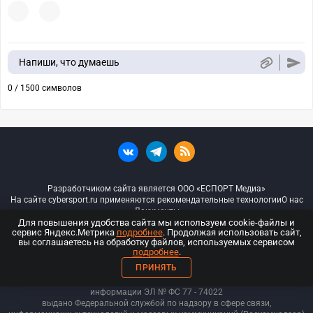
Напиши, что думаешь
0 / 1500 символов
Разработчиком сайта является ООО «ЕСПОРТ Медиа»
На сайте cybersport.ru применяются рекомендательные технологии
О нас
Документы
Для повышения удобства сайта мы используем cookie-файлы и
сервис Яндекс.Метрика
подробнее
. Продолжая использовать сайт,
© ООО «Киберспорт.ру» — Все права защищены
вы соглашаетесь на обработку файлов, используемых сервисом
подробнее
.
18+
ПРИНЯТЬ
ООО «Киберспорт.ру». Свидетельство о регистрации средств массовой
информации ЭЛ № ФС 77 - 74
022
выдано Федеральной службой по надзору в сфере связи,