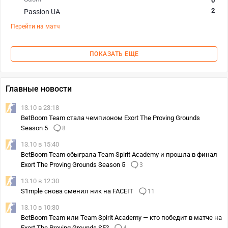
0
2
Passion UA
Перейти на матч
ПОКАЗАТЬ ЕЩЕ
Главные новости
13.10 в 23:18
BetBoom Team стала чемпионом Exort The Proving Grounds
Season 5
8
13.10 в 15:40
BetBoom Team обыграла Team Spirit Academy и прошла в финал
Exort The Proving Grounds Season 5
3
13.10 в 12:30
S1mple снова сменил ник на FACEIT
11
13.10 в 10:30
BetBoom Team или Team Spirit Academy — кто победит в матче на
Exort The Proving Grounds S5?