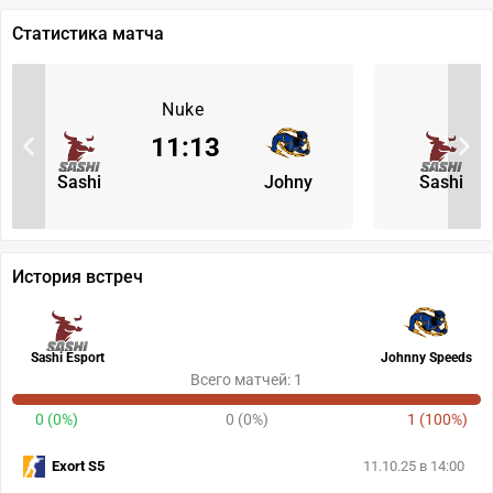
Статистика матча
Nuke
11
:
13
Sashi
Johny
Sashi
История встреч
Sashi Esport
Johnny Speeds
Всего матчей: 1
0 (0%)
0 (0%)
1 (100%)
Exort S5
11.10.25 в 14:00