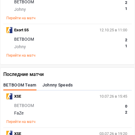
BETBOOM
2
1
Johny
Перейти на матч
Exort S5
12.10.25 в 11:00
BETBOOM
2
1
Johny
Перейти на матч
Последние матчи
BETBOOM Team
Johnny Speeds
XSE
10.07.26 в 15:45
BETBOOM
0
2
FaZe
Перейти на матч
XSE
03.07.26 в 19:20