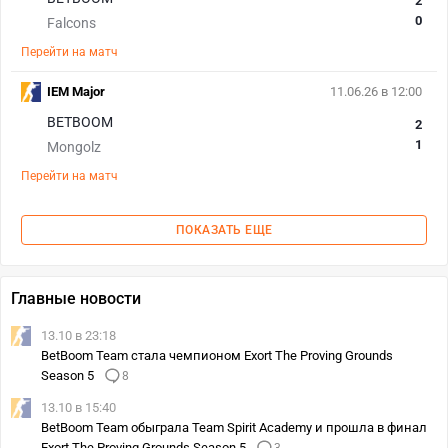
2
0
Falcons
Перейти на матч
IEM Major
11.06.26 в 12:00
BETBOOM
2
1
Mongolz
Перейти на матч
ПОКАЗАТЬ ЕЩЕ
Главные новости
13.10 в 23:18
BetBoom Team стала чемпионом Exort The Proving Grounds
Season 5
8
13.10 в 15:40
BetBoom Team обыграла Team Spirit Academy и прошла в финал
Exort The Proving Grounds Season 5