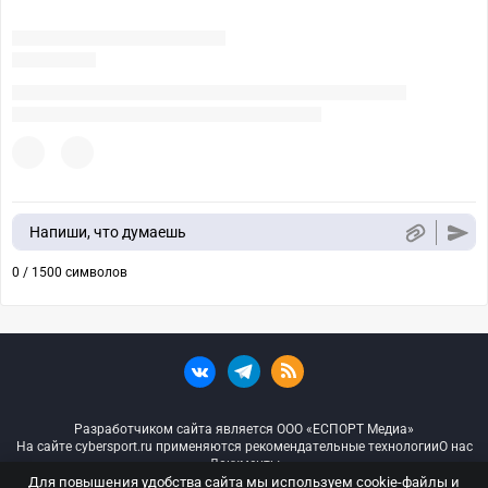
Напиши, что думаешь
0 / 1500 символов
Разработчиком сайта является ООО «ЕСПОРТ Медиа»
На сайте cybersport.ru применяются рекомендательные технологии
О нас
Документы
Для повышения удобства сайта мы используем cookie-файлы и