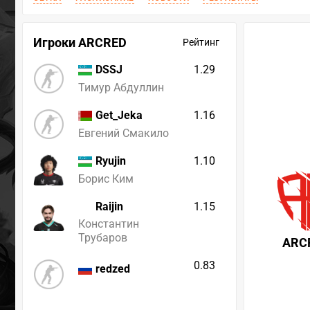
Игроки ARCRED
Рейтинг
1.29
DSSJ
Тимур Абдуллин
1.16
Get_Jeka
Евгений Смакило
1.10
Ryujin
Борис Ким
Raijin
1.15
Константин
Трубаров
ARC
0.83
redzed