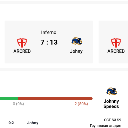
Inferno
7
:
13
ARCRED
Johny
ARCRED
Johnny
0 (0%)
2 (50%)
Speeds
CCT S3 S9
0
:
2
Johny
Групповая стадия