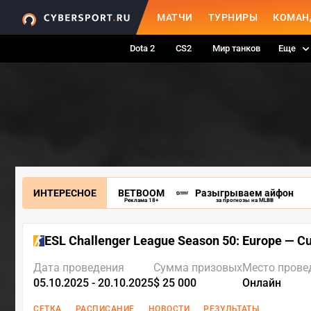
МАТЧИ
ТУРНИРЫ
КОМАН
Dota 2
CS2
Мир танков
Еще
ИНТЕРЕСНОЕ
BETBOOM
Разыгрываем айфон
Реклама 18+
за прогнозы на MLBB
ESL Challenger League Season 50: Europe — C
Дата проведения
Сумма призовых
Место прове
05.10.2025 - 20.10.2025
$ 25 000
Онлайн
СЕТКА
РАСПИСАНИЕ
НОВОСТИ
РЕЗУЛЬТАТЫ