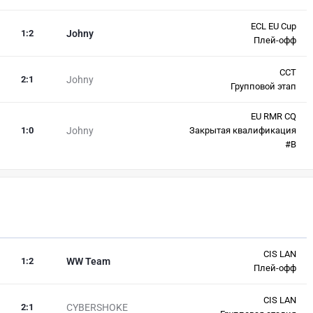
ECL EU Cup
1
:
2
Johny
Плей-офф
CCT
2
:
1
Johny
Групповой этап
EU RMR CQ
1
:
0
Johny
Закрытая квалификация
#В
CIS LAN
1
:
2
WW Team
Плей-офф
CIS LAN
2
:
1
CYBERSHOKE