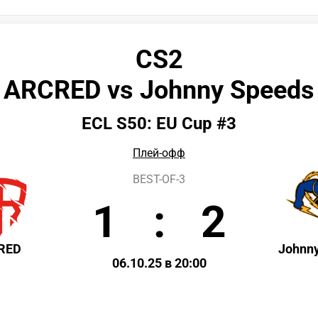
CS2
ARCRED vs Johnny Speeds
ECL S50: EU Cup #3
Плей-офф
BEST-OF-3
1
:
2
RED
Johnn
06.10.25 в 20:00