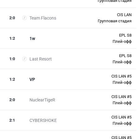
Групповая стадия
CIS LAN
2
:
0
Team Flacons
Групповая стадия
EPL S8
1
:
2
1w
Плей-офф
EPL S8
1
:
0
Last Resort
Плей-офф
CIS LAN #5
1
:
2
VP
Плей-офф
CIS LAN #5
2
:
0
NuclearTigeR
Плей-офф
CIS LAN #5
2
:
1
CYBERSHOKE
Плей-офф
CIS LAN #5