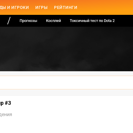
ДЫ И ИГРОКИ
ИГРЫ
РЕЙТИНГИ
Прогнозы
Косплей
Токсичный тест по Dota 2
up #3
дения