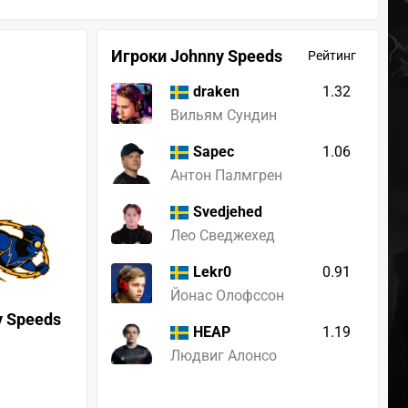
Игроки Johnny Speeds
Рейтинг
1.32
draken
Вильям Сундин
1.06
Sapec
Антон Палмгрен
Svedjehed
Лео Сведжехед
0.91
Lekr0
Йонас Олофссон
y Speeds
1.19
HEAP
Людвиг Алонсо