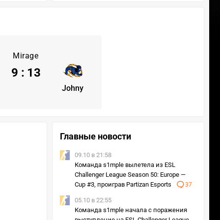
Mirage
9
:
13
Johny
Главные новости
09.10 в 21:58
Команда s1mple вылетела из ESL
Challenger League Season 50: Europe —
Cup #3, проиграв Partizan Esports
37
05.10 в 22:55
Команда s1mple начала с поражения
выступление на ESL Challenger League