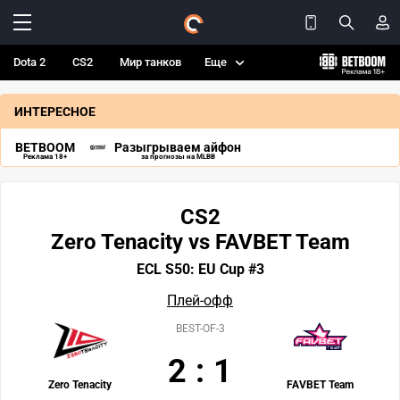
Dota 2
CS2
Мир танков
Еще
ИНТЕРЕСНОЕ
BETBOOM
Разыгрываем айфон
Реклама 18+
за прогнозы на MLBB
CS2
Zero Tenacity vs FAVBET Team
ECL S50: EU Cup #3
Плей-офф
BEST-OF-3
2
:
1
Zero Tenacity
FAVBET Team