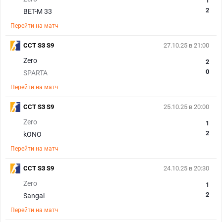
1
2
BET-M 33
Перейти на матч
CCT S3 S9
27.10.25 в 21:00
Zero
2
0
SPARTA
Перейти на матч
CCT S3 S9
25.10.25 в 20:00
Zero
1
2
kONO
Перейти на матч
CCT S3 S9
24.10.25 в 20:30
Zero
1
2
Sangal
Перейти на матч