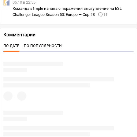
05.10 в 22:55
Команда s1mple начала с поражения выступление на ESL
Challenger League Season 50: Europe — Cup #3
11
Комментарии
ПО ДАТЕ
ПО ПОПУЛЯРНОСТИ