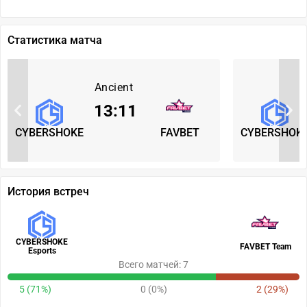
Статистика матча
Ancient
13
:
11
CYBERSHOKE
FAVBET
CYBERSHOK
История встреч
CYBERSHOKE
FAVBET Team
Esports
Всего матчей: 7
5 (71%)
0 (0%)
2 (29%)