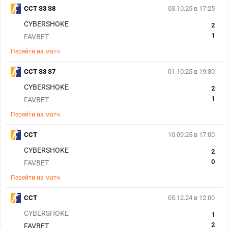
CCT S3 S8
03.10.25 в 17:25
CYBERSHOKE
2
1
FAVBET
Перейти на матч
CCT S3 S7
01.10.25 в 19:30
CYBERSHOKE
2
1
FAVBET
Перейти на матч
CCT
10.09.25 в 17:00
CYBERSHOKE
2
0
FAVBET
Перейти на матч
CCT
05.12.24 в 12:00
CYBERSHOKE
1
2
FAVBET