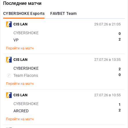
Последние матчи
CYBERSHOKE Esports
FAVBET Team
CIS LAN
29.07.26 в 21:05
CYBERSHOKE
0
2
VP
Перейти на матч
CIS LAN
27.07.26 в 13:35
CYBERSHOKE
2
0
Team Flacons
Перейти на матч
CIS LAN
27.07.26 в 10:55
CYBERSHOKE
1
2
ARCRED
Перейти на матч