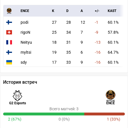
ENCE
K
D
A
+/-
KAST
A
podi
27
28
12
-1
60.1%
6
rigoN
25
34
7
-9
57.8%
6
Neityu
18
31
9
-13
60.1%
5
myltsi
19
35
6
-16
64.7%
5
sdy
17
33
9
-16
60.1%
5
История встреч
G2 Esports
ENCE
Всего матчей: 3
2 (67%)
0 (0%)
1 (33%)