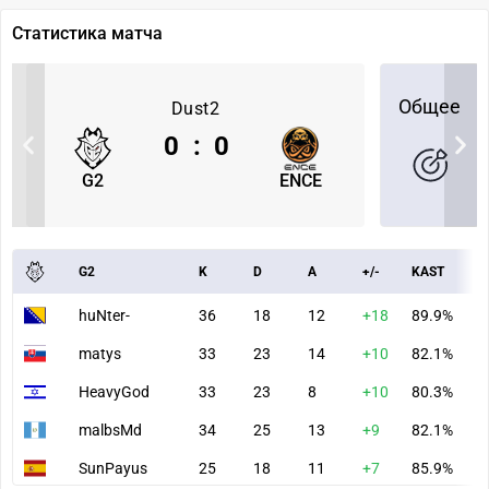
Статистика матча
Общее
Dust2
0
:
0
G2
ENCE
G2
K
D
A
+/-
KAST
A
huNter-
36
18
12
+18
89.9%
9
matys
33
23
14
+10
82.1%
9
HeavyGod
33
23
8
+10
80.3%
8
malbsMd
34
25
13
+9
82.1%
8
SunPayus
25
18
11
+7
85.9%
6