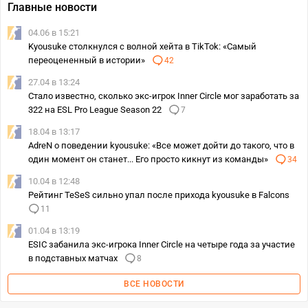
Главные новости
04.06 в 15:21
Kyousuke столкнулся с волной хейта в TikTok: «Самый
переоцененный в истории»
42
27.04 в 13:24
Стало известно, сколько экс-игрок Inner Circle мог заработать за
322 на ESL Pro League Season 22
7
18.04 в 13:17
AdreN о поведении kyousuke: «Все может дойти до такого, что в
один момент он станет... Его просто кикнут из команды»
34
10.04 в 12:48
Рейтинг TeSeS сильно упал после прихода kyousuke в Falcons
11
01.04 в 13:19
ESIC забанила экс-игрока Inner Circle на четыре года за участие
в подставных матчах
8
ВСЕ НОВОСТИ