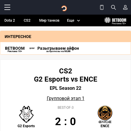
Dota 2
CS2
Мир танков
Еще
ИНТЕРЕСНОЕ
BETBOOM
Разыгрываем айфон
Реклама 18+
за прогнозы на MLBB
CS2
G2 Esports vs ENCE
EPL Season 22
Групповой этап 1
BEST-OF-3
2
:
0
G2 Esports
ENCE