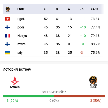
ENCE
K
D
A
+/-
KAST
A
rigoN
52
41
13
+11
73.3%
8
podi
45
35
15
+10
77.4%
8
Neityu
48
38
21
+10
79.1%
8
myltsi
45
36
9
+9
80.7%
7
sdy
35
38
25
-3
75.6%
7
История встреч
Astralis
ENCE
Всего матчей: 6
3 (50%)
0 (0%)
3 (50%)