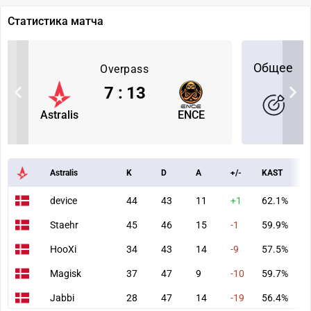
Статистика матча
Общее
Overpass
7
:
13
Astralis
ENCE
Astralis
K
D
A
+/-
KAST
A
device
44
43
11
+1
62.1%
6
Staehr
45
46
15
-1
59.9%
7
HooXi
34
43
14
-9
57.5%
5
Magisk
37
47
9
-10
59.7%
6
Jabbi
28
47
14
-19
56.4%
4