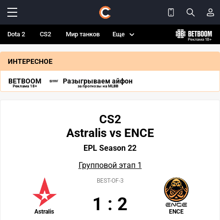
Dota 2
CS2
Мир танков
Еще
ИНТЕРЕСНОЕ
BETBOOM
Разыгрываем айфон
Реклама 18+
за прогнозы на MLBB
CS2
Astralis vs ENCE
EPL Season 22
Групповой этап 1
BEST-OF-3
1
:
2
Astralis
ENCE