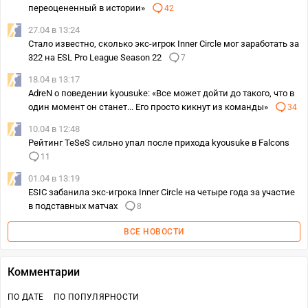
переоцененный в истории»
42
27.04 в 13:24
Стало известно, сколько экс-игрок Inner Circle мог заработать за
322 на ESL Pro League Season 22
7
18.04 в 13:17
AdreN о поведении kyousuke: «Все может дойти до такого, что в
один момент он станет... Его просто кикнут из команды»
34
10.04 в 12:48
Рейтинг TeSeS сильно упал после прихода kyousuke в Falcons
11
01.04 в 13:19
ESIC забанила экс-игрока Inner Circle на четыре года за участие
в подставных матчах
8
ВСЕ НОВОСТИ
Комментарии
ПО ДАТЕ
ПО ПОПУЛЯРНОСТИ