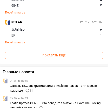
0
2
9INE
Перейти на матч
ISTLAN
12.02.26 в 21:15
JiJieHao
2
1
EF
Перейти на матч
ПОКАЗАТЬ ЕЩЕ
Главные новости
23.09 в 16:46
Фанаты ESC раскритиковали s1mple за намек на читеров в
команде
11
22.09 в 16:43
Fnatic против GUN5 — кто победит в матче на Exort The Proving
Grounds Season 4?