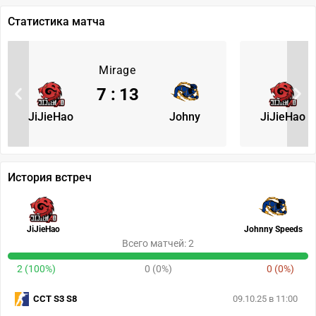
Статистика матча
Mirage
7
:
13
JiJieHao
Johny
JiJieHao
История встреч
JiJieHao
Johnny Speeds
Всего матчей: 2
2 (100%)
0 (0%)
0 (0%)
CCT S3 S8
09.10.25 в 11:00