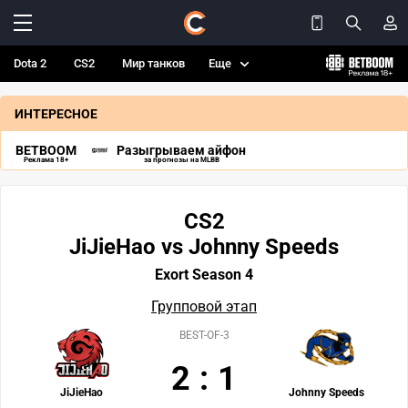
Dota 2
CS2
Мир танков
Еще
ИНТЕРЕСНОЕ
BETBOOM
Разыгрываем айфон
Реклама 18+
за прогнозы на MLBB
CS2
JiJieHao vs Johnny Speeds
Exort Season 4
Групповой этап
BEST-OF-3
2
:
1
JiJieHao
Johnny Speeds