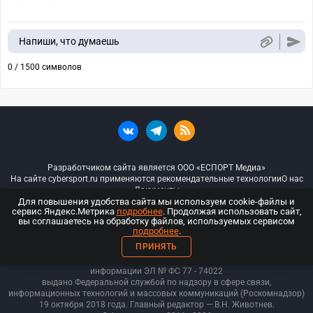
Напиши, что думаешь
0 / 1500 символов
Разработчиком сайта является ООО «ЕСПОРТ Медиа»
На сайте cybersport.ru применяются рекомендательные технологии
О нас
Документы
Для повышения удобства сайта мы используем cookie-файлы и
сервис Яндекс.Метрика
подробнее
. Продолжая использовать сайт,
© ООО «Киберспорт.ру» — Все права защищены
вы соглашаетесь на обработку файлов, используемых сервисом
подробнее
.
18+
ПРИНЯТЬ
ООО «Киберспорт.ру». Свидетельство о регистрации средств массовой
информации ЭЛ № ФС 77 - 74
022
выдано Федеральной службой по надзору в сфере связи,
информационных технологий и массовых коммуникаций (Роскомнадзор)
19 октября 2018 года. Главный редактор — В.Н. Животнев.