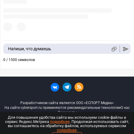
Напиши, что думаешь
0 / 1500 символов
Разработчиком сайта является ООО «ЕСПОРТ Медиа»
На сайте cybersport.ru применяются рекомендательные технологии
О нас
Документы
Для повышения удобства сайта мы используем cookie-файлы и
сервис Яндекс.Метрика
подробнее
. Продолжая использовать сайт,
© ООО «Киберспорт.ру» — Все права защищены
вы соглашаетесь на обработку файлов, используемых сервисом
подробнее
.
18+