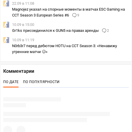
22.09 в 11:08
Magnojez указал на спорные моменты в матчах ESC Gaming на
CCT Season 3 European Series #6
9
10.09 в 15:00
Gr1ks присоединился к GUN5 на правах аренды
2
10.09 в 11:19
N0rb3r7 перед дебютом HOTU на CCT Season 3: «Ненавижу
утренние матчи 🥴»
Комментарии
ПО ДАТЕ
ПО ПОПУЛЯРНОСТИ