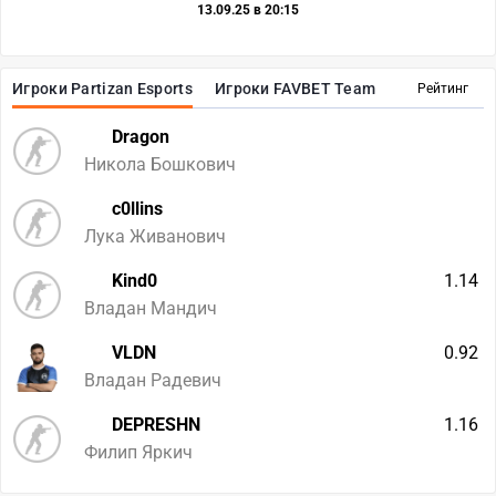
13.09.25 в 20:15
Игроки Partizan Esports
Игроки FAVBET Team
Рейтинг
Dragon
Никола Бошкович
c0llins
Лука Живанович
Kind0
1.14
Владан Мандич
VLDN
0.92
Владан Радевич
DEPRESHN
1.16
Филип Яркич