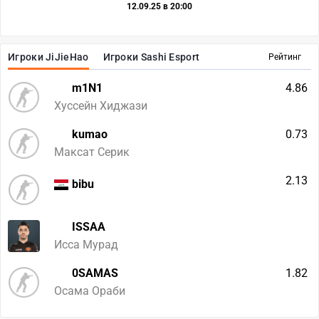
12.09.25 в 20:00
Игроки JiJieHao
Игроки Sashi Esport
Рейтинг
m1N1
4.86
Хуссейн Хиджази
kumao
0.73
Максат Серик
2.13
bibu
ISSAA
Исса Мурад
0SAMAS
1.82
Осама Ораби