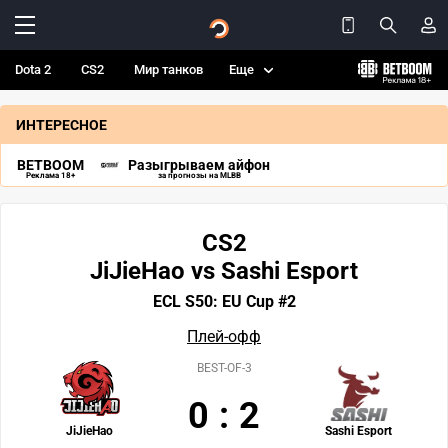
Dota 2
CS2
Мир танков
Еще
ИНТЕРЕСНОЕ
BETBOOM
Разыгрываем айфон
Реклама 18+
за прогнозы на MLBB
CS2
JiJieHao vs Sashi Esport
ECL S50: EU Cup #2
Плей-офф
BEST-OF-3
0
:
2
JiJieHao
Sashi Esport