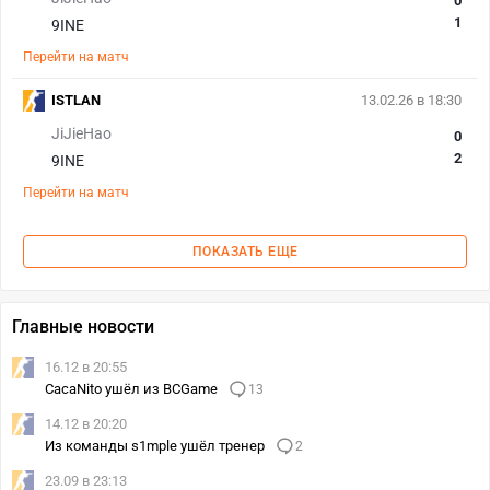
0
1
9INE
Перейти на матч
ISTLAN
13.02.26 в 18:30
JiJieHao
0
2
9INE
Перейти на матч
ПОКАЗАТЬ ЕЩЕ
Главные новости
16.12 в 20:55
CacaNito ушёл из BCGame
13
14.12 в 20:20
Из команды s1mple ушёл тренер
2
23.09 в 23:13