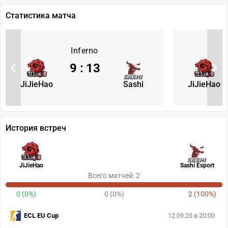
Статистика матча
Inferno
9
:
13
JiJieHao
Sashi
JiJieHao
История встреч
JiJieHao
Sashi Esport
Всего матчей: 2
0 (0%)
0 (0%)
2 (100%)
ECL EU Cup
12.09.25 в 20:00