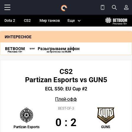
Dota 2
CS2
Мир танков
Еще
ИНТЕРЕСНОЕ
BETBOOM
Разыгрываем айфон
Реклама 18+
за прогнозы на MLBB
CS2
Partizan Esports vs GUN5
ECL S50: EU Cup #2
Плей-офф
BEST-OF-3
0
:
2
Partizan Esports
GUN5