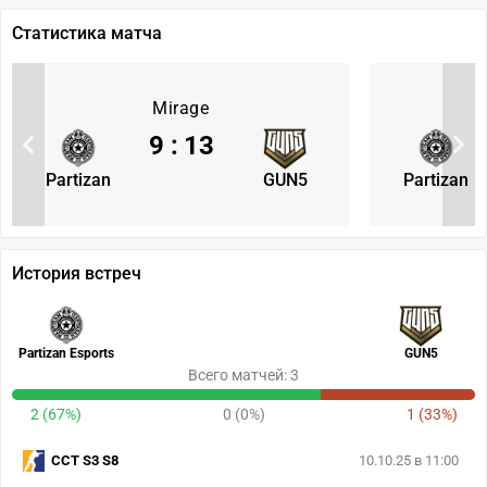
Статистика матча
Mirage
9
:
13
Partizan
GUN5
Partizan
История встреч
Partizan Esports
GUN5
Всего матчей: 3
2 (67%)
0 (0%)
1 (33%)
CCT S3 S8
10.10.25 в 11:00