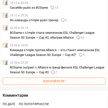
16.12 в 20:55
CacaNito ушёл из BCGame
13
14.12 в 20:20
Из команды s1mple ушёл тренер
2
23.09 в 23:13
BCGame с s1mple стала чемпионом ESL Challenger League
Season 50: Europe — Cup #2, обыграв Alliance
24
23.09 в 13:02
Команда s1mple против Alliance — кто станет чемпионом ESL
Challenger League Season 50: Europe — Cup #2?
5
22.09 в 22:28
BCGame сыграет с Alliance в гранд-финале ESL Challenger League
Season 50: Europe — Cup #2
7
ВСЕ НОВОСТИ
Комментарии
ПО ДАТЕ
ПО ПОПУЛЯРНОСТИ