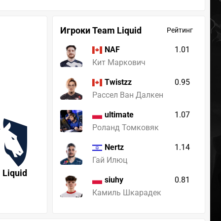
Игроки Team Liquid
Рейтинг
1.01
NAF
Кит Маркович
0.95
Twistzz
Рассел Ван Далкен
1.07
ultimate
Роланд Томковяк
1.14
Nertz
Гай Илюц
 Liquid
0.81
siuhy
Камиль Шкарадек