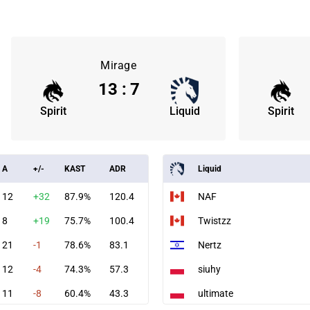
Mirage
13
:
7
Spirit
Liquid
Spirit
A
+/-
KAST
ADR
Liquid
12
+32
87.9%
120.4
NAF
8
+19
75.7%
100.4
Twistzz
21
-1
78.6%
83.1
Nertz
12
-4
74.3%
57.3
siuhy
11
-8
60.4%
43.3
ultimate