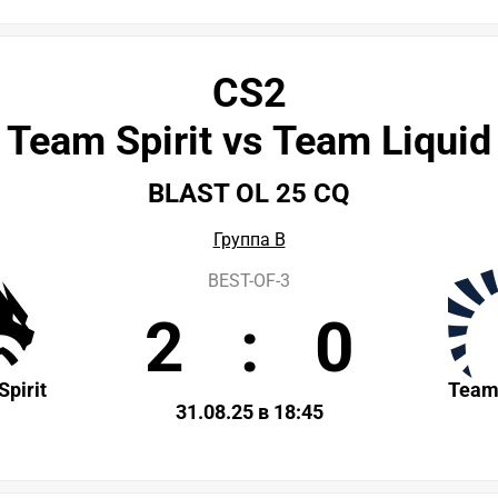
CS2
Team Spirit vs Team Liquid
BLAST OL 25 CQ
Группа B
BEST-OF-3
2
:
0
pirit
Team
31.08.25 в 18:45