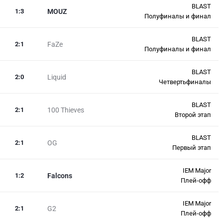
BLAST
1
:
3
MOUZ
Полуфиналы и финал
BLAST
2
:
1
FaZe
Полуфиналы и финал
BLAST
2
:
0
Liquid
Четвертьфиналы
BLAST
2
:
1
100 Thieves
Второй этап
BLAST
2
:
1
OG
Первый этап
IEM Major
1
:
2
Falcons
Плей-офф
IEM Major
2
:
1
G2
Плей-офф