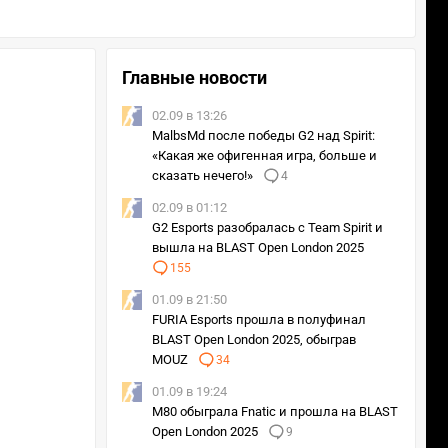
Главные новости
02.09 в 13:26
MalbsMd после победы G2 над Spirit:
«Какая же офигенная игра, больше и
сказать нечего!»
4
02.09 в 01:12
G2 Esports разобралась с Team Spirit и
вышла на BLAST Open London 2025
155
01.09 в 21:50
FURIA Esports прошла в полуфинал
BLAST Open London 2025, обыграв
MOUZ
34
01.09 в 19:24
M80 обыграла Fnatic и прошла на BLAST
Open London 2025
9