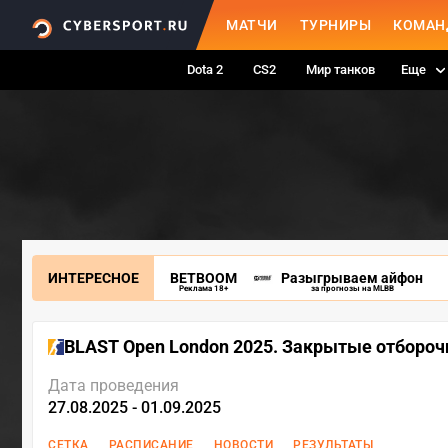
МАТЧИ
ТУРНИРЫ
КОМАН
Dota 2
CS2
Мир танков
Еще
ИНТЕРЕСНОЕ
BETBOOM
Разыгрываем айфон
Реклама 18+
за прогнозы на MLBB
BLAST Open London 2025. Закрытые отборо
Дата проведения
27.08.2025 - 01.09.2025
СЕТКА
РАСПИСАНИЕ
НОВОСТИ
РЕЗУЛЬТАТЫ