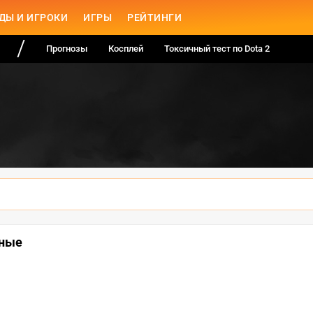
ДЫ И ИГРОКИ
ИГРЫ
РЕЙТИНГИ
Прогнозы
Косплей
Токсичный тест по Dota 2
чные