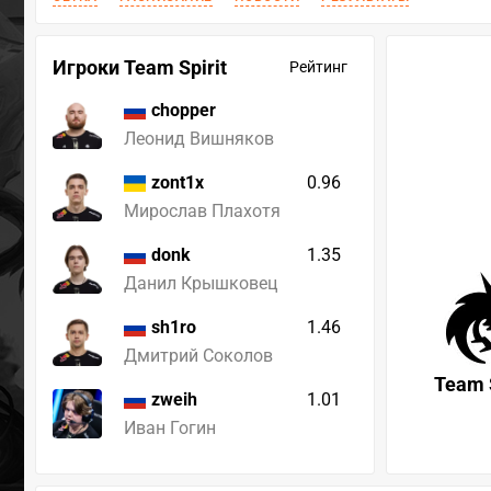
Игроки Team Spirit
Рейтинг
chopper
Леонид Вишняков
0.96
zont1x
Мирослав Плахотя
1.35
donk
Данил Крышковец
1.46
sh1ro
Дмитрий Соколов
Team S
1.01
zweih
Иван Гогин