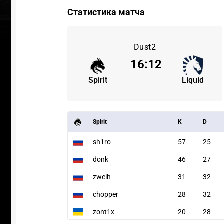
Статистика матча
Dust2
16
:
12
Spirit
Liquid
Spirit
K
D
sh1ro
57
25
donk
46
27
zweih
31
32
chopper
28
32
zont1x
20
28