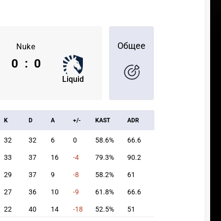
Общее
Nuke
0
:
0
Liquid
K
D
A
+/-
KAST
ADR
32
32
6
0
58.6%
66.6
33
37
16
-4
79.3%
90.2
29
37
9
-8
58.2%
61
27
36
10
-9
61.8%
66.6
22
40
14
-18
52.5%
51