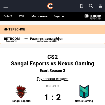
Dota 2
CS2
Мир танков
Еще
ИНТЕРЕСНОЕ
BETBOOM
Разыгрываем айфон
Реклама 18+
за прогнозы на MLBB
CS2
Sangal Esports vs Nexus Gaming
Exort Season 3
Групповая стадия
BEST-OF-3
1
:
2
Sangal Esports
Nexus Gaming