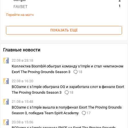
2
1
FAVBET
Перейти на матч
ПОКАЗАТЬ ЕЩЕ
Главные новости
22.08 в 23:18
Коллектив Boombl4 обыграл команду s1mple и стал чемпионом
Exort The Proving Grounds Season 3
18
22.08 в 16:20
BCGame с s1mple обыграла OG и заработала слот в финале Exort
The Proving Grounds Season 3
18
21.08 в 15:48
BCGame с s1mple вышла в полуфинал Exort The Proving Grounds
Season 3, победив Team Spirit Academy
17
20.08 в 15:56
BCGame с s1mple одолела ENCE на Exort The Proving Grounds