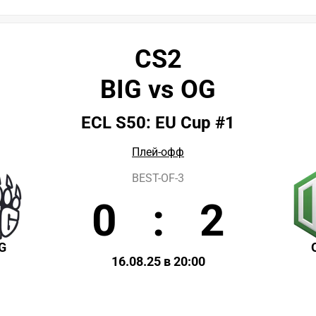
CS2
BIG vs OG
ECL S50: EU Cup #1
Плей-офф
BEST-OF-3
0
:
2
G
16.08.25 в 20:00