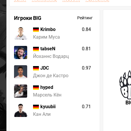
Игроки BIG
Рейтинг
0.84
Krimbo
Карим Муса
0.81
tabseN
Йоханнс Водарц
0.97
JDC
Джон де Кастро
hyped
Марсель Кён
BI
0.71
kyuubii
Кан Али