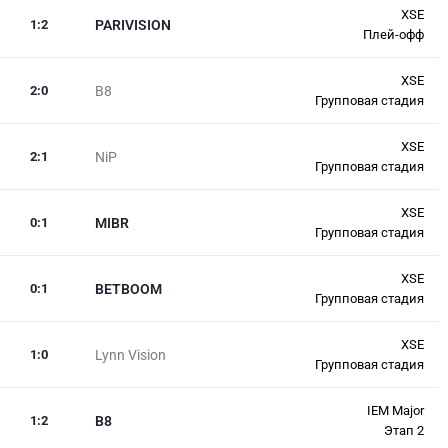
XSE
1
:
2
PARIVISION
Плей-офф
XSE
2
:
0
B8
Групповая стадия
XSE
2
:
1
NiP
Групповая стадия
XSE
0
:
1
MIBR
Групповая стадия
XSE
0
:
1
BETBOOM
Групповая стадия
XSE
1
:
0
Lynn Vision
Групповая стадия
IEM Major
1
:
2
B8
Этап 2