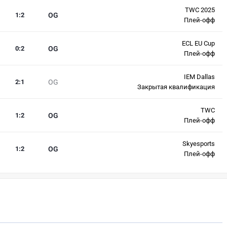
TWC 2025
1
:
2
OG
Плей-офф
ECL EU Cup
0
:
2
OG
Плей-офф
IEM Dallas
2
:
1
OG
Закрытая квалификация
TWC
1
:
2
OG
Плей-офф
Skyesports
1
:
2
OG
Плей-офф