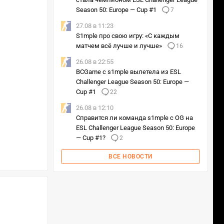
Season 50: Europe — Cup #1
7
27.08 в 11:23
S1mple про свою игру: «С каждым
матчем всё лучше и лучше»
16
26.08 в 22:55
BCGame с s1mple вылетела из ESL
Challenger League Season 50: Europe —
Cup #1
22
26.08 в 12:10
Справится ли команда s1mple с OG на
ESL Challenger League Season 50: Europe
— Cup #1?
2
ВСЕ НОВОСТИ