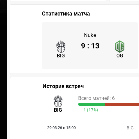
Статистика матча
Nuke
9
:
13
BIG
OG
История встреч
Всего матчей: 6
BIG
1 (17%)
29.03.26 в 15:00
BIG