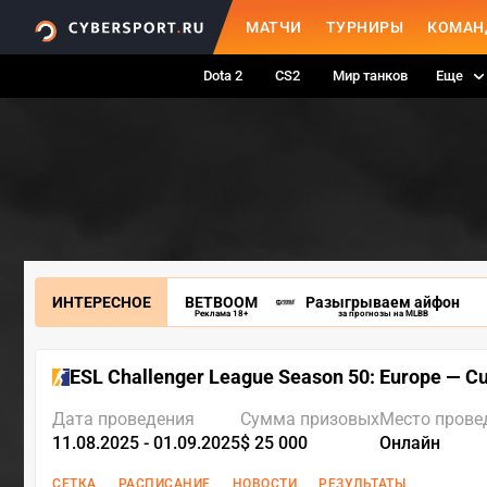
МАТЧИ
ТУРНИРЫ
КОМАН
Dota 2
CS2
Мир танков
Еще
ИНТЕРЕСНОЕ
BETBOOM
Разыгрываем айфон
Реклама 18+
за прогнозы на MLBB
ESL Challenger League Season 50: Europe — C
Дата проведения
Сумма призовых
Место прове
11.08.2025 - 01.09.2025
$ 25 000
Онлайн
СЕТКА
РАСПИСАНИЕ
НОВОСТИ
РЕЗУЛЬТАТЫ