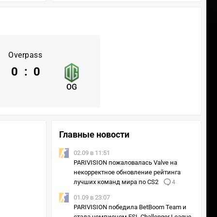
Overpass
0
:
0
OG
Главные новости
02.09 в 11:51
PARIVISION пожаловалась Valve на
некорректное обновление рейтинга
лучших команд мира по CS2
4
01.09 в 23:07
PARIVISION победила BetBoom Team и
стала чемпионом ESL Challenger League