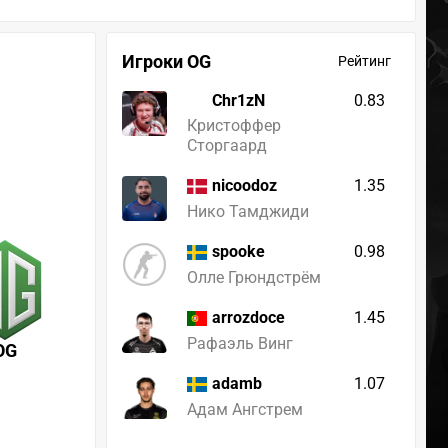
Игроки OG
Рейтинг
Chr1zN
0.83
Кристоффер
Сторгаард
1.35
nicoodoz
Нико Тамджиди
0.98
spooke
Олле Грюндстрём
1.45
arrozdoce
Рафаэль Винг
OG
1.07
adamb
Адам Ангстрем