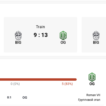
Train
9
:
13
BIG
OG
BIG
OG
0 (0%)
5 (83%)
Roman VII
0
:
1
OG
Групповой этап