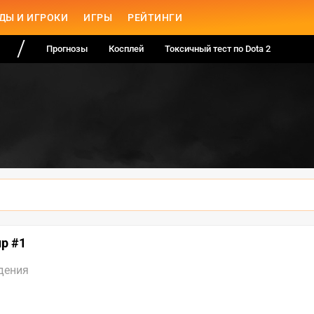
ДЫ И ИГРОКИ
ИГРЫ
РЕЙТИНГИ
Прогнозы
Косплей
Токсичный тест по Dota 2
up #1
дения