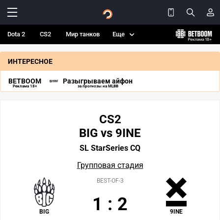
Dota 2
CS2
Мир танков
Еще
ИНТЕРЕСНОЕ
BETBOOM
Разыгрываем айфон
Реклама 18+
за прогнозы на MLBB
CS2
BIG vs 9INE
SL StarSeries CQ
Групповая стадия
BEST-OF-3
1
:
2
BIG
9INE