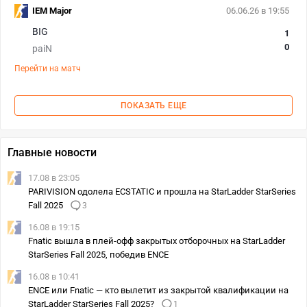
IEM Major
06.06.26 в 19:55
BIG
1
0
paiN
Перейти на матч
ПОКАЗАТЬ ЕЩЕ
Главные новости
17.08 в 23:05
PARIVISION одолела ECSTATIC и прошла на StarLadder StarSeries
Fall 2025
3
16.08 в 19:15
Fnatic вышла в плей-офф закрытых отборочных на StarLadder
StarSeries Fall 2025, победив ENCE
16.08 в 10:41
ENCE или Fnatic — кто вылетит из закрытой квалификации на
StarLadder StarSeries Fall 2025?
1