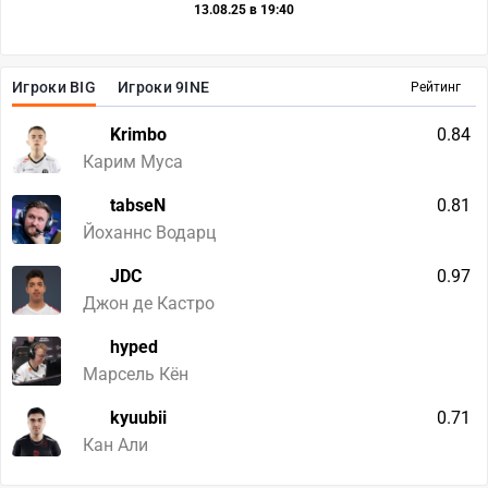
13.08.25 в 19:40
Игроки BIG
Игроки 9INE
Рейтинг
Krimbo
0.84
Карим Муса
tabseN
0.81
Йоханнс Водарц
JDC
0.97
Джон де Кастро
hyped
Марсель Кён
kyuubii
0.71
Кан Али