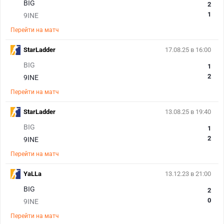
BIG
2
1
9INE
Перейти на матч
StarLadder
17.08.25 в 16:00
BIG
1
2
9INE
Перейти на матч
StarLadder
13.08.25 в 19:40
BIG
1
2
9INE
Перейти на матч
YaLLa
13.12.23 в 21:00
BIG
2
0
9INE
Перейти на матч