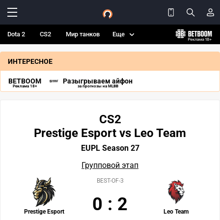
Dota 2
CS2
Мир танков
Еще
ИНТЕРЕСНОЕ
BETBOOM
Разыгрываем айфон
Реклама 18+
за прогнозы на MLBB
CS2
Prestige Esport vs Leo Team
EUPL Season 27
Групповой этап
BEST-OF-3
0
:
2
Prestige Esport
Leo Team