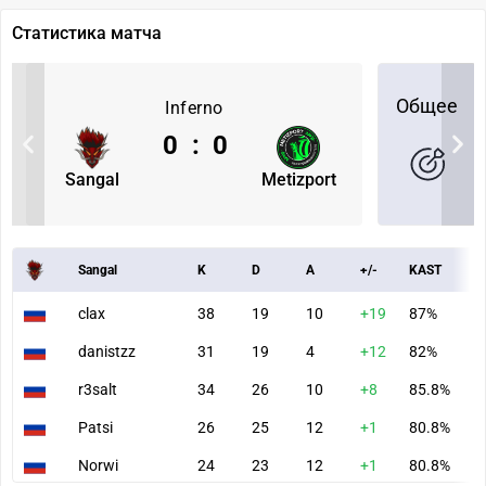
Статистика матча
Общее
Inferno
0
:
0
Sangal
Metizport
Sangal
K
D
A
+/-
KAST
A
clax
38
19
10
+19
87%
8
danistzz
31
19
4
+12
82%
7
r3salt
34
26
10
+8
85.8%
9
Patsi
26
25
12
+1
80.8%
8
Norwi
24
23
12
+1
80.8%
6