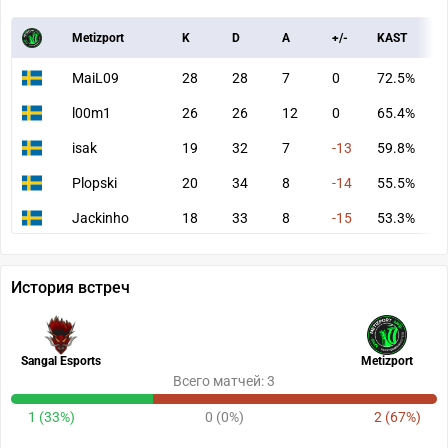
Metizport
K
D
A
+/-
KAST
A
MaiL09
28
28
7
0
72.5%
7
l00m1
26
26
12
0
65.4%
7
isak
19
32
7
-13
59.8%
5
Plopski
20
34
8
-14
55.5%
6
Jackinho
18
33
8
-15
53.3%
5
История встреч
Sangal Esports
Metizport
Всего матчей: 3
1 (33%)
0 (0%)
2 (67%)