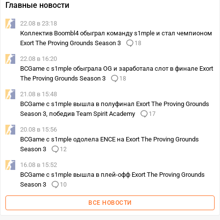
Главные новости
22.08 в 23:18
Коллектив Boombl4 обыграл команду s1mple и стал чемпионом
Exort The Proving Grounds Season 3
18
22.08 в 16:20
BCGame с s1mple обыграла OG и заработала слот в финале Exort
The Proving Grounds Season 3
18
21.08 в 15:48
BCGame с s1mple вышла в полуфинал Exort The Proving Grounds
Season 3, победив Team Spirit Academy
17
20.08 в 15:56
BCGame с s1mple одолела ENCE на Exort The Proving Grounds
Season 3
12
16.08 в 15:52
BCGame с s1mple вышла в плей-офф Exort The Proving Grounds
Season 3
10
ВСЕ НОВОСТИ