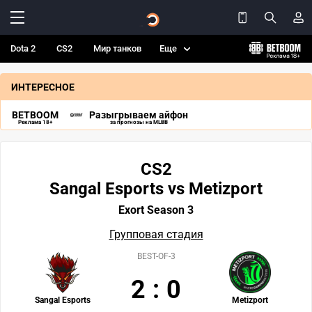
Dota 2
CS2
Мир танков
Еще
ИНТЕРЕСНОЕ
BETBOOM
Разыгрываем айфон
Реклама 18+
за прогнозы на MLBB
CS2
Sangal Esports vs Metizport
Exort Season 3
Групповая стадия
BEST-OF-3
2
:
0
Sangal Esports
Metizport