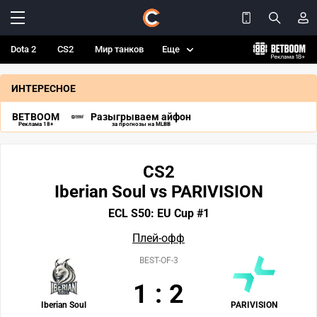
Dota 2
CS2
Мир танков
Еще
ИНТЕРЕСНОЕ
BETBOOM
Разыгрываем айфон
Реклама 18+
за прогнозы на MLBB
CS2
Iberian Soul vs PARIVISION
ECL S50: EU Cup #1
Плей-офф
BEST-OF-3
1
:
2
Iberian Soul
PARIVISION