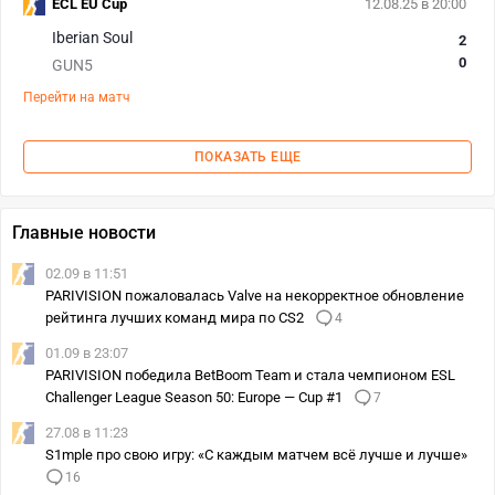
ECL EU Cup
12.08.25 в 20:00
Iberian Soul
2
0
GUN5
Перейти на матч
ПОКАЗАТЬ ЕЩЕ
Главные новости
02.09 в 11:51
PARIVISION пожаловалась Valve на некорректное обновление
рейтинга лучших команд мира по CS2
4
01.09 в 23:07
PARIVISION победила BetBoom Team и стала чемпионом ESL
Challenger League Season 50: Europe — Cup #1
7
27.08 в 11:23
S1mple про свою игру: «С каждым матчем всё лучше и лучше»
16