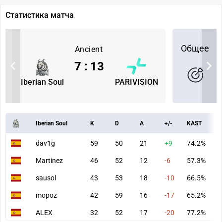
Статистика матча
Общее
Ancient
7
:
13
Iberian Soul
PARIVISION
Iberian Soul
K
D
A
+/-
KAST
A
dav1g
59
50
21
+9
74.2%
8
Martinez
46
52
12
-6
57.3%
5
sausol
43
53
18
-10
66.5%
6
mopoz
42
59
16
-17
65.2%
7
ALEX
32
52
17
-20
77.2%
5