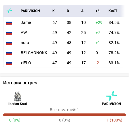
PARIVISION
K
D
A
+/-
KAST
A
Jame
67
38
10
+29
84.5%
8
AW
49
42
25
+7
74.7%
7
nota
49
48
12
+1
82.1%
6
BELCHONOKK
49
49
12
0
78.2%
7
xiELO
47
49
17
-2
83.1%
7
История встреч
Iberian Soul
PARIVISION
Всего матчей: 1
0 (0%)
0 (0%)
1 (100%)