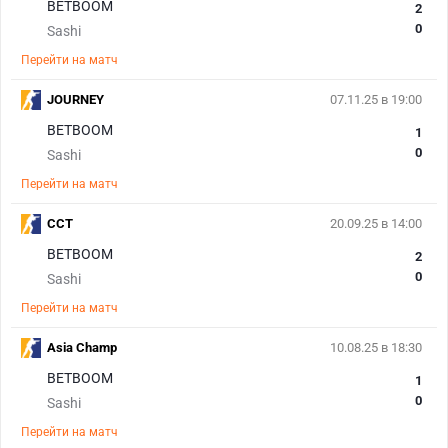
BETBOOM
2
0
Sashi
Перейти на матч
JOURNEY
07.11.25 в 19:00
BETBOOM
1
0
Sashi
Перейти на матч
CCT
20.09.25 в 14:00
BETBOOM
2
0
Sashi
Перейти на матч
Asia Champ
10.08.25 в 18:30
BETBOOM
1
0
Sashi
Перейти на матч