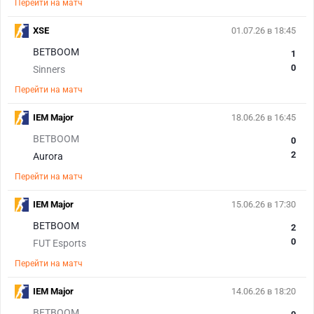
Перейти на матч
XSE
01.07.26 в 18:45
BETBOOM
1
0
Sinners
Перейти на матч
IEM Major
18.06.26 в 16:45
BETBOOM
0
2
Aurora
Перейти на матч
IEM Major
15.06.26 в 17:30
BETBOOM
2
0
FUT Esports
Перейти на матч
IEM Major
14.06.26 в 18:20
BETBOOM