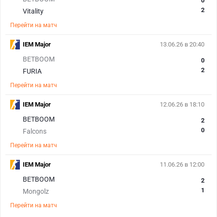
0
2
Vitality
Перейти на матч
IEM Major
13.06.26 в 20:40
BETBOOM
0
2
FURIA
Перейти на матч
IEM Major
12.06.26 в 18:10
BETBOOM
2
0
Falcons
Перейти на матч
IEM Major
11.06.26 в 12:00
BETBOOM
2
1
Mongolz
Перейти на матч