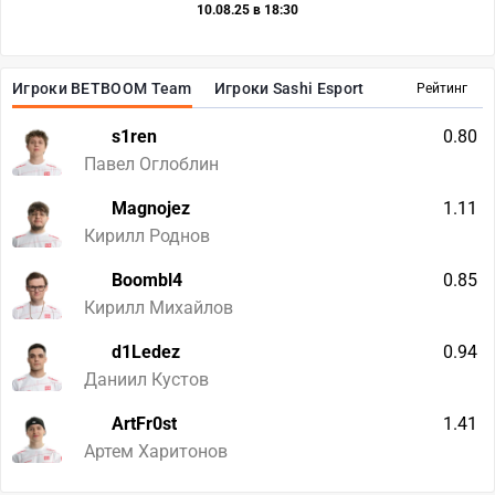
10.08.25 в 18:30
Игроки BETBOOM Team
Игроки Sashi Esport
Рейтинг
s1ren
0.80
Павел Оглоблин
Magnojez
1.11
Кирилл Роднов
Boombl4
0.85
Кирилл Михайлов
d1Ledez
0.94
Даниил Кустов
ArtFr0st
1.41
Артем Харитонов