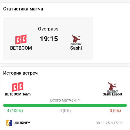
Статистика матча
Overpass
19
:
15
BETBOOM
Sashi
История встреч
BETBOOM Team
Sashi Esport
Всего матчей: 4
4 (100%)
0 (0%)
0 (0%)
JOURNEY
08.11.25 в 15:00