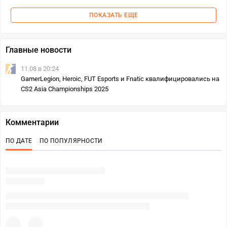
ПОКАЗАТЬ ЕЩЕ
Главные новости
11.08 в 20:24
GamerLegion, Heroic, FUT Esports и Fnatic квалифицировались на
CS2 Asia Championships 2025
Комментарии
ПО ДАТЕ
ПО ПОПУЛЯРНОСТИ