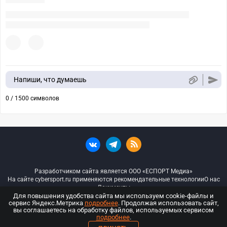
Напиши, что думаешь
0 / 1500 символов
Разработчиком сайта является ООО «ЕСПОРТ Медиа»
На сайте cybersport.ru применяются рекомендательные технологии
О нас
Документы
Для повышения удобства сайта мы используем cookie-файлы и
сервис Яндекс.Метрика
подробнее
. Продолжая использовать сайт,
© ООО «Киберспорт.ру» — Все права защищены
вы соглашаетесь на обработку файлов, используемых сервисом
подробнее
.
18+