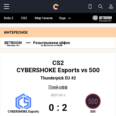
Dota 2
CS2
Мир танков
Еще
ИНТЕРЕСНОЕ
BETBOOM
Разыгрываем айфон
Реклама 18+
за прогнозы на MLBB
CS2
CYBERSHOKE Esports vs 500
Thunderpick EU #2
Плей-офф
BEST-OF-3
0
:
2
CYBERSHOKE Esports
500