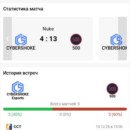
Статистика матча
Nuke
4
:
13
CYBERSHOKE
500
CYBERSHOK
История встреч
CYBERSHOKE
500
Esports
Всего матчей: 5
2 (40%)
0 (0%)
3 (60%)
CCT
13.12.25 в 15:00