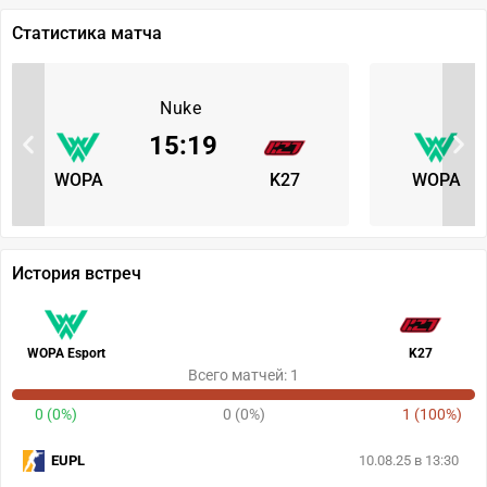
Статистика матча
Nuke
15
:
19
WOPA
K27
WOPA
История встреч
WOPA Esport
K27
Всего матчей: 1
0 (0%)
0 (0%)
1 (100%)
EUPL
10.08.25 в 13:30