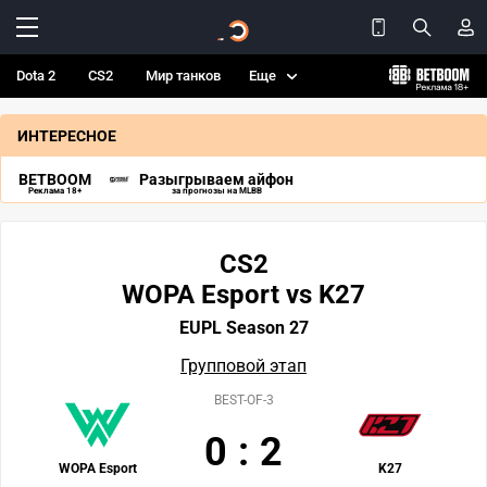
Dota 2
CS2
Мир танков
Еще
ИНТЕРЕСНОЕ
BETBOOM
Разыгрываем айфон
Реклама 18+
за прогнозы на MLBB
CS2
WOPA Esport vs K27
EUPL Season 27
Групповой этап
BEST-OF-3
0
:
2
WOPA Esport
K27