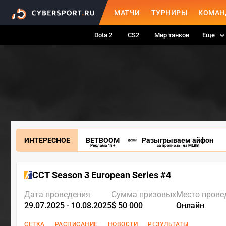
МАТЧИ
ТУРНИРЫ
КОМАН
Dota 2
CS2
Мир танков
Еще
ИНТЕРЕСНОЕ
BETBOOM
Разыгрываем айфон
Реклама 18+
за прогнозы на MLBB
CCT Season 3 European Series #4
Дата проведения
Сумма призовых
Место прове
29.07.2025 - 10.08.2025
$ 50 000
Онлайн
СЕТКА
РАСПИСАНИЕ
НОВОСТИ
РЕЗУЛЬТАТЫ