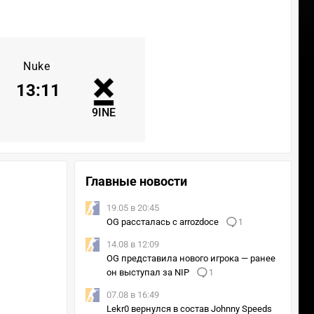
Nuke
13
:
11
9INE
Главные новости
19.05 в 20:45
OG рассталась с arrozdoce
1
14.08 в 12:09
OG представила нового игрока — ранее
он выступал за NIP
1
07.08 в 16:49
Lekr0 вернулся в состав Johnny Speeds