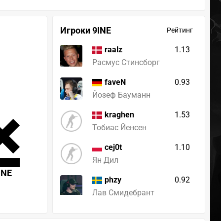
Игроки 9INE
Рейтинг
1.13
raalz
Расмус Стинсборг
0.93
faveN
Йозеф Бауманн
1.53
kraghen
Тобиас Йенсен
1.10
cej0t
Ян Дил
INE
0.92
phzy
Лав Смидебрант