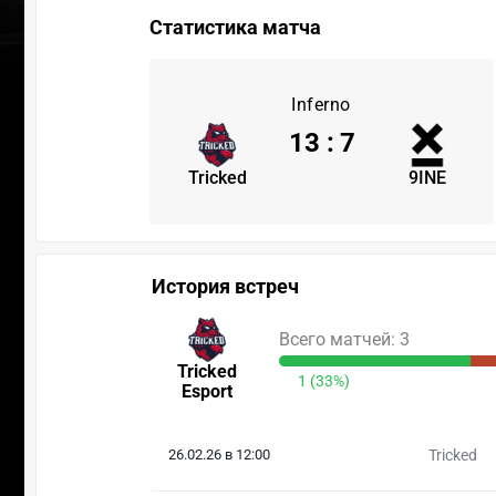
Статистика матча
Inferno
13
:
7
Tricked
9INE
История встреч
Всего матчей: 3
Tricked
1 (33%)
Esport
26.02.26 в 12:00
Tricked