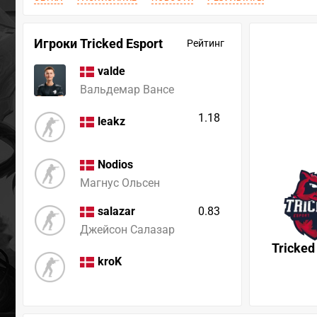
Игроки Tricked Esport
Рейтинг
valde
Вальдемар Вансе
1.18
leakz
Nodios
Магнус Ольсен
0.83
salazar
Джейсон Салазар
Tricked
kroK