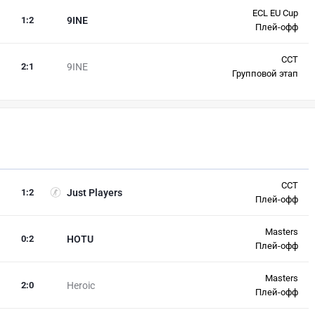
ECL EU Cup
1
:
2
9INE
Плей-офф
CCT
2
:
1
9INE
Групповой этап
CCT
1
:
2
Just Players
Плей-офф
Masters
0
:
2
HOTU
Плей-офф
Masters
2
:
0
Heroic
Плей-офф