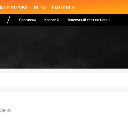
ДЫ И ИГРОКИ
ИГРЫ
РЕЙТИНГИ
Прогнозы
Косплей
Токсичный тест по Dota 2
дения