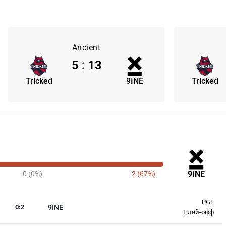
Ancient
5
:
13
Tricked
9INE
Tricked
9INE
0 (0%)
2 (67%)
PGL
0
:
2
9INE
Плей-офф