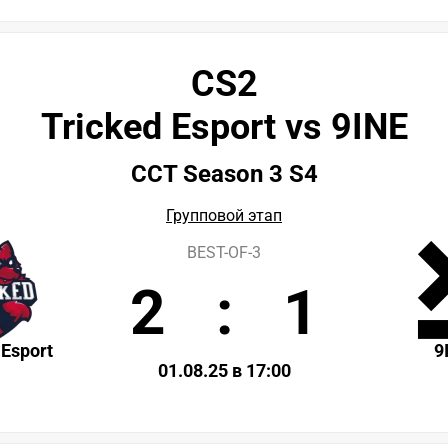
CS2
Tricked Esport vs 9INE
CCT Season 3 S4
Групповой этап
BEST-OF-3
2
:
1
 Esport
9
01.08.25 в 17:00