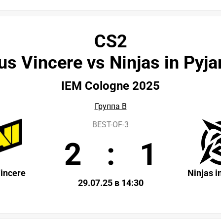
CS2
us Vincere vs Ninjas in Pyj
IEM Cologne 2025
Группа B
BEST-OF-3
2
:
1
incere
Ninjas 
29.07.25 в 14:30