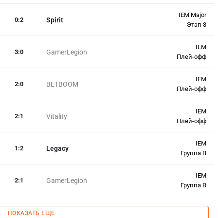
IEM Major
0
:
2
Spirit
Этап 3
IEM
3
:
0
GamerLegion
Плей-офф
IEM
2
:
0
BETBOOM
Плей-офф
IEM
2
:
1
Vitality
Плей-офф
IEM
1
:
2
Legacy
Группа B
IEM
2
:
1
GamerLegion
Группа B
ПОКАЗАТЬ ЕЩЕ