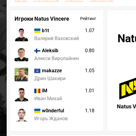
Игроки Natus Vincere
Рейтинг
1.07
b1t
Nat
Валерий Ваховский
0.80
Aleksib
Алекси Виролайнен
1.05
makazze
Дрин Шакири
1.01
iM
Иван Михай
Natus V
1.18
w0nderful
Игорь Жданов