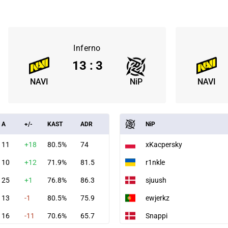
Inferno
13
:
3
NAVI
NiP
NAVI
A
+/-
KAST
ADR
NiP
11
+18
80.5%
74
xKacpersky
10
+12
71.9%
81.5
r1nkle
25
+1
76.8%
86.3
sjuush
13
-1
80.5%
75.9
ewjerkz
16
-11
70.6%
65.7
Snappi