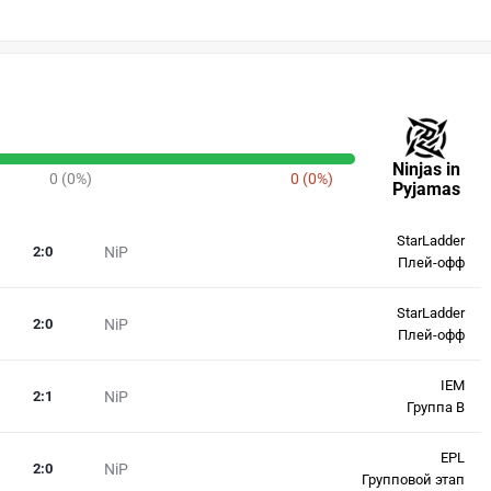
Ninjas in
0 (0%)
0 (0%)
Pyjamas
StarLadder
2
:
0
NiP
Плей-офф
StarLadder
2
:
0
NiP
Плей-офф
IEM
2
:
1
NiP
Группа B
EPL
2
:
0
NiP
Групповой этап