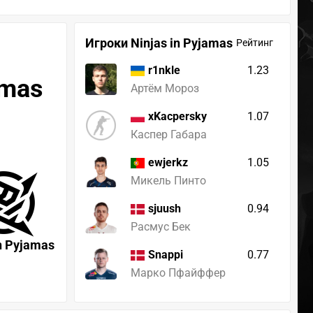
Игроки Ninjas in Pyjamas
Рейтинг
1.23
r1nkle
amas
Артём Мороз
1.07
xKacpersky
Каспер Габара
1.05
ewjerkz
Микель Пинто
0.94
sjuush
Расмус Бек
in Pyjamas
0.77
Snappi
Марко Пфайффер