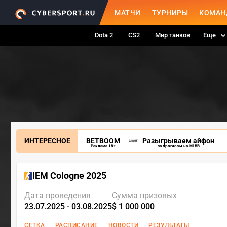
МАТЧИ
ТУРНИРЫ
КОМАН
Dota 2
CS2
Мир танков
Еще
ИНТЕРЕСНОЕ
BETBOOM
Разыгрываем айфон
Реклама 18+
за прогнозы на MLBB
IEM Cologne 2025
Дата проведения
Сумма призовых
23.07.2025 - 03.08.2025
$ 1 000 000
СЕТКА
РАСПИСАНИЕ
НОВОСТИ
РЕЗУЛЬТАТЫ