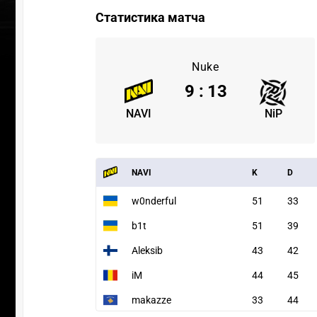
Статистика матча
Nuke
9
:
13
NAVI
NiP
NAVI
K
D
w0nderful
51
33
b1t
51
39
Aleksib
43
42
iM
44
45
makazze
33
44